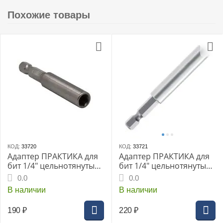
Похожие товары
КОД:
33720
КОД:
33721
Адаптер ПРАКТИКА для
Адаптер ПРАКТИКА для
бит 1/4" цельнотянутый
бит 1/4" цельнотянутый
60мм магнитный
75мм магнитный
0.0
0.0
(блистер) (036-605)
(блистер) (773-064)
В наличии
В наличии
190
₽
220
₽