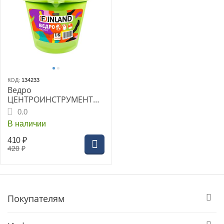
КОД:
134233
Ведро
ЦЕНТРОИНСТРУМЕНТ
FINLAND садовое 16 л,
0.0
пластиковое
В наличии
410
₽
420
₽
Покупателям