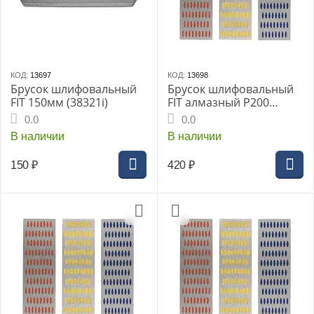
КОД:
13697
КОД:
13698
Брусок шлифовальный
Брусок шлифовальный
FIT 150мм (38321i)
FIT алмазный P200
красный (38331i)
0.0
0.0
В наличии
В наличии
150
₽
420
₽