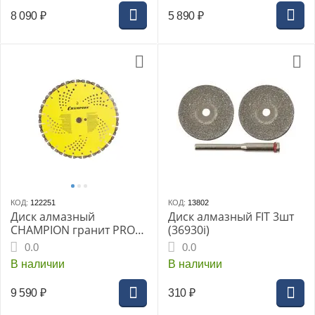
8 090
₽
5 890
₽
КОД:
122251
КОД:
13802
Диск алмазный
Диск алмазный FIT 3шт
CHAMPION гранит PRO
(36930i)
350/25,4/10 Laser
0.0
0.0
Granitek (гранит
В наличии
В наличии
твёрдый)
9 590
₽
310
₽