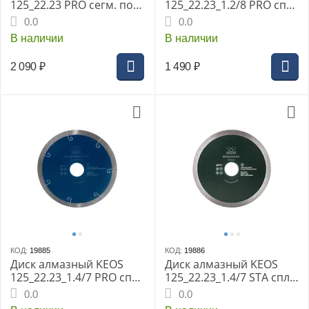
125_22.23 PRO сегм. по
125_22.23_1.2/8 PRO спл.
бетону, железобетону
DBP04.125 по
0.0
0.0
DBP02.125
керамограниту, плитке,
В наличии
В наличии
граниту, керамике,
камню
2 090
₽
1 490
₽
КОД:
19885
КОД:
19886
Диск алмазный KEOS
Диск алмазный KEOS
125_22.23_1.4/7 PRO спл.
125_22.23_1.4/7 STA спл.
DBP01.125 по
по керамограниту,
0.0
0.0
керамограниту, плитке,
плитке, керамике,