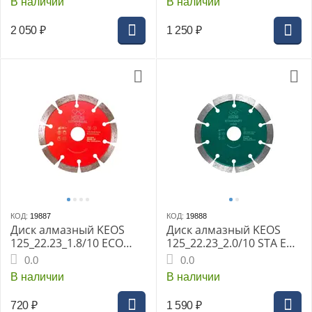
В наличии
В наличии
граниту, керамике,
мрамору DBS01.125
камню
2 050
₽
1 250
₽
КОД:
19887
КОД:
19888
Диск алмазный KEOS
Диск алмазный KEOS
125_22.23_1.8/10 ECO
125_22.23_2.0/10 STA ECO
сегм. по бетону,кирпичу
сегм. по бетону,
0.0
0.0
DBE02.125
железобетону, кирпичу
В наличии
В наличии
DBS02.125E
720
₽
1 590
₽