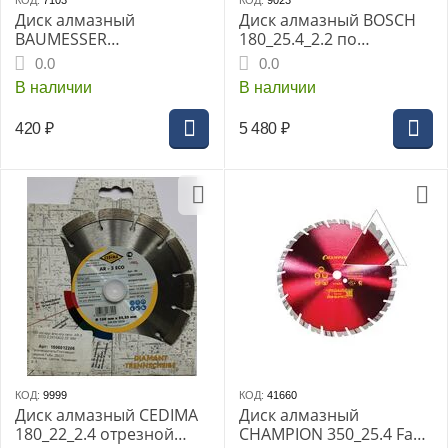
КОД:
7103
КОД:
9023
Диск алмазный
Диск алмазный BOSCH
BAUMESSER
180_25.4_2.2 по
125_22.23_2.2_8 Turbo
керамике, сплошной
0.0
0.0
Beton (567) бетон,
(2608602635) Best for
В наличии
В наличии
слабоармир, кирпич,
Ceramic
пенобетон, трот. плитка
420
₽
5 480
₽
КОД:
9999
КОД:
41660
Диск алмазный CEDIMA
Диск алмазный
180_22_2.4 отрезной
CHAMPION 350_25.4 Fast