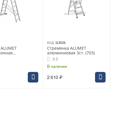
КОД:
113526
 ALUMET
Стремянка ALUMET
ионная
алюминиевая 3ст. (703)
ая (2х9) (5209)
0.0
В наличии
2 610
₽