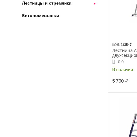
Лестницы и стремянки
Бетономешалки
КОД:
113547
Лестница 
двухсекцио
алюминиевая
0.0
В наличии
5 790
₽