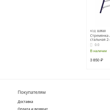
КОД:
113510
Стремянка
стальная 2-
(8205)
0.0
В наличии
3 850
₽
Покупателям
Доставка
Оплата и возврат