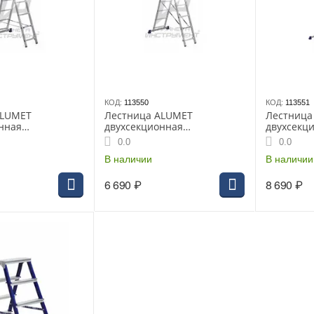
КОД:
113550
КОД:
113551
ALUMET
Лестница ALUMET
Лестница
нная
двухсекционная
двухсекц
 (2х 6) (5206)
алюминиевая (2х 7ст) (5207)
алюминиев
0.0
0.0
В наличии
В наличии
6 690
₽
8 690
₽