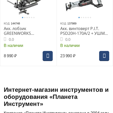
КОД:
144748
КОД:
137989
Акк. лобзик
Акк. винтоверт P.I.T.
GREENWORKS
PSD20H-170A/2 + УШМ
GD24JS120, б/щет, 120
PWS20H-125A/1, +
0.0
0.0
мм, 0-3500 об/мин, 4-ст.
подарок PSA20H-115A
В наличии
В наличии
маятник, LED, 1х2 Ач, ЗУ,
кор. (3601407CUA)
8 990
₽
23 990
₽
Интернет-магазин инструментов и
оборудования «Планета
Инструмент»