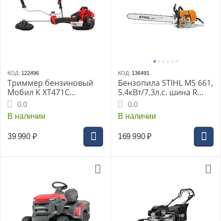
КОД:
122496
КОД:
136491
Триммер бензиновый
Бензопила STIHL MS 661,
Мобил К XT471C
5.4кВт/7.3л.с. шина R
«ПРЕМИУМ»
63см цепь 36RSC +
0.0
0.0
заточной набор
В наличии
В наличии
39 990
₽
169 990
₽