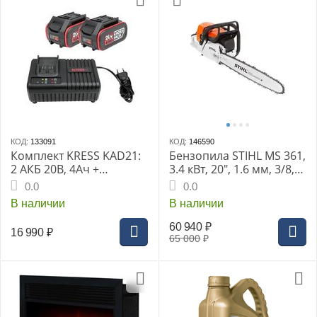
КОД:
133091
КОД:
146590
Комплект KRESS KAD21:
Бензопила STIHL MS 361,
2 АКБ 20В, 4Ач +
3.4 кВт, 20", 1.6 мм, 3/8,
зарядное устр. 6А
72 зв, 5.6 кг
0.0
0.0
В наличии
В наличии
60 940
₽
16 990
₽
65 000
₽