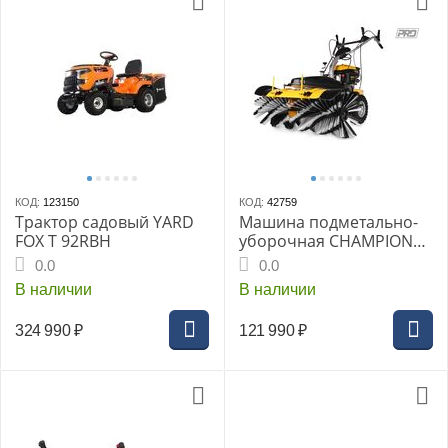
КОД:
123150
КОД:
42759
Трактор садовый YARD
Машина подметально-
FOX T 92RBH
уборочная CHAMPION
GS50100, 5,45л/с 173см3
0.0
0.0
шир.100см 79 кг, щетка
В наличии
В наличии
324 990
₽
121 990
₽