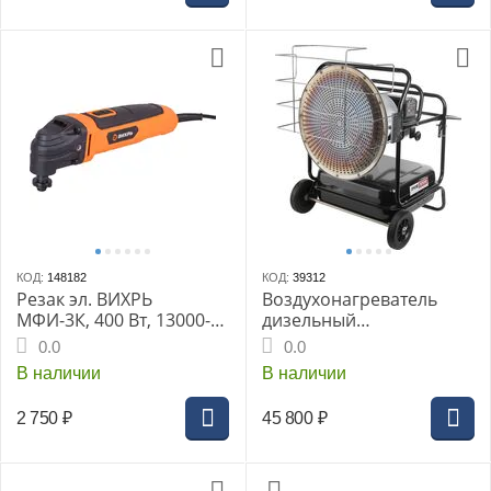
КОД:
148182
КОД:
39312
Резак эл. ВИХРЬ
Воздухонагреватель
МФИ-3К, 400 Вт, 13000-
дизельный
22000 кол/мин, 1.5 кг,
инфракрасный
0.0
0.0
плавный пуск
Профтепло ДК-36ПЛ, 36
В наличии
В наличии
кВт, бак 53л, 2.2-3 л/час,
38 кг
2 750
₽
45 800
₽