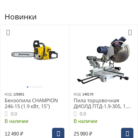
Новинки
КОД:
125851
КОД:
148179
Бензопила CHAMPION
Пила торцовочная
246-15 (1.9 кВт, 15")
ДИОЛД ПТД-1.9-305, 1.9
кВт, 305х32 мм, 4200 об/
0.0
0.0
мин, 32 кг
В наличии
В наличии
12 490
₽
25 990
₽