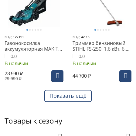
КОД:
127191
КОД:
42995
Газонокосилка
Триммер бензиновый
аккумуляторная MAKITA
STIHL FS-250, 1.6 кВт, 6.3
DLM330RT, 18 В
кг, диск 3z, триммерная
0.0
0.0
головка Autocut 36-2
В наличии
В наличии
23 990
₽
44 700
₽
29 990
₽
Показать ещё
Товары к сезону