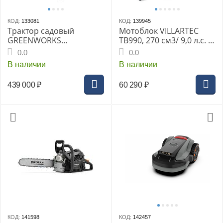
КОД:
133081
КОД:
139945
Трактор садовый
Мотоблок VILLARTEC
GREENWORKS
TВ990, 270 см3/ 9,0 л.с. с
аккумуляторный
датчиком уровня масла.
0.0
0.0
GC82ZT107 (без АКБ и
Передачи 3 вперед, 1
В наличии
В наличии
ЗУ)
назад, глубина
заглубления до 35 см
439 000
₽
60 290
₽
КОД:
141598
КОД:
142457