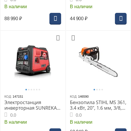
В наличии
В наличии
88 990
₽
44 900
₽
КОД:
147151
КОД:
146590
Электростанция
Бензопила STIHL MS 361,
инверторная SUNREKA
3.4 кВт, 20", 1.6 мм, 3/8,
G7000EAiS, 7кВт, 1-Ф,
72 зв, 5.6 кг
0.0
0.0
электростартер
В наличии
В наличии