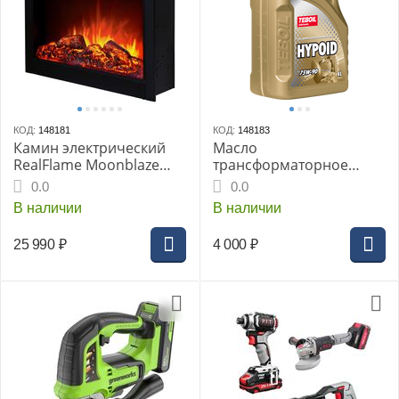
КОД:
148181
КОД:
148183
Камин электрический
Масло
RealFlame Moonblaze
трансформаторное
Deluxe-S LT BL
TEBOIL Hypoid sae 75w-
0.0
0.0
90, 4л
В наличии
В наличии
25 990
₽
4 000
₽