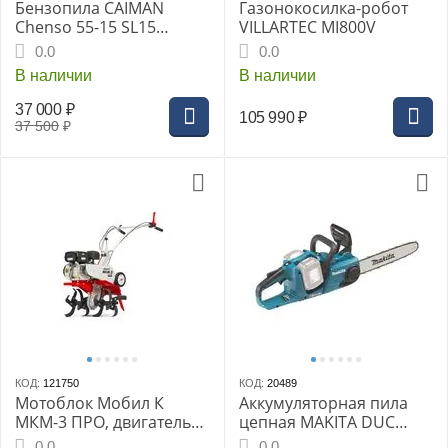
Бензопила CAIMAN
Газонокосилка-робот
Chenso 55-15 SL15
VILLARTEC MI800V
Decompressor
0.0
0.0
В наличии
В наличии
37 000
₽
105 990
₽
37 500
₽
КОД:
121750
КОД:
20489
Мотоблок Мобил К
Аккумуляторная пила
МКМ-3 ПРО, двигатель
цепная MAKITA DUC
Briggs&Stratton
353Z
0.0
0.0