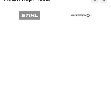
Покупателям
Информация
Контакты
© 2004 - 2026 planetainstrument.ru. Планета Инструмент - сеть
магазинов инструмента, оборудования и оснастки