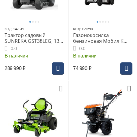
КОД:
147519
КОД:
129290
Трактор садовый
Газонокосилка
SUNREKA GST38LEG, 13.5
бензиновая Мобил К
л.с., RATO RV450, 449
XM553 «ПРЕМИУМ», дв.
0.0
0.0
см3, 96 см, 25-100 мм,
HONDA MBK0032171
В наличии
В наличии
160 л, 205 кг
289 990
₽
74 990
₽