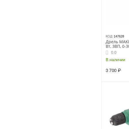
КОД:
147628
Дрель MAKI
Вт, ЗВП, 0-
1скорость, 
0.0
В наличии
3 700
₽