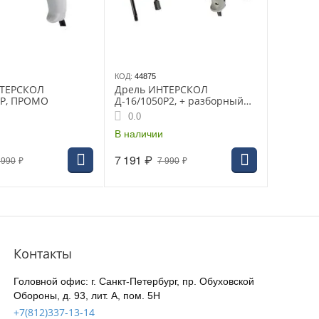
КОД:
44875
НТЕРСКОЛ
Дрель ИНТЕРСКОЛ
ЭР, ПРОМО
Д-16/1050Р2, + разборный
шнек, реверс
0.0
В наличии
7 191
₽
 990
₽
7 990
₽
Контакты
Головной офис: г. Санкт-Петербург, пр. Обуховской
Обороны, д. 93, лит. А, пом. 5Н
+7(812)337-13-14