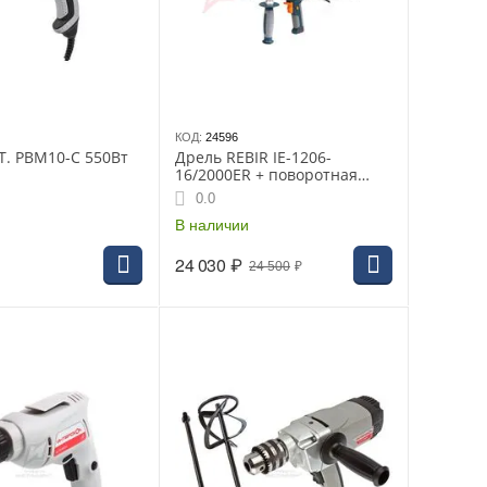
КОД:
24596
.T. PBM10-C 550Вт
Дрель REBIR IE-1206-
16/2000ER + поворотная
ручка
0.0
В наличии
24 030
₽
24 500
₽