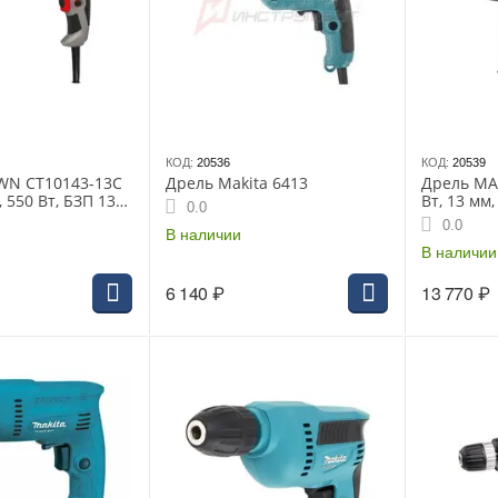
КОД:
20536
КОД:
20539
WN CT10143-13C
Дрель Makita 6413
Дрель MAK
 550 Вт, БЗП 13
Вт, 13 мм,
0.0
об/мин, 1.42 кг
мин, БЗП, 
0.0
В наличии
В наличии
6 140
₽
13 770
₽