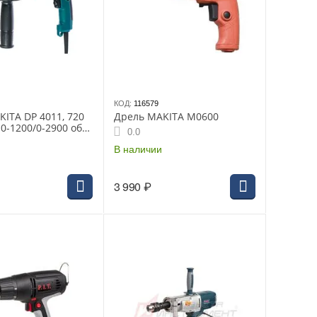
КОД:
116579
ITA DP 4011, 720
Дрель MAKITA M0600
 0-1200/0-2900 об/
0.0
2.2 кг
В наличии
3 990
₽