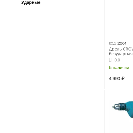
Ударные
КОД:
12054
Дрель CRO
безударная,
мм, 0-2800 
0.0
В наличии
4 990
₽