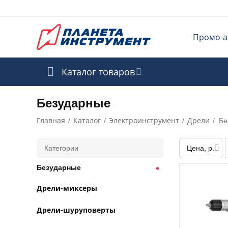
Промо-а
Каталог товаров
Безударные
Главная
Каталог
Электроинструмент
Дрели
/
/
/
/
Бе
Категории
Цена, р.
Безударные
Дрели-миксеры
Дрели-шуруповерты