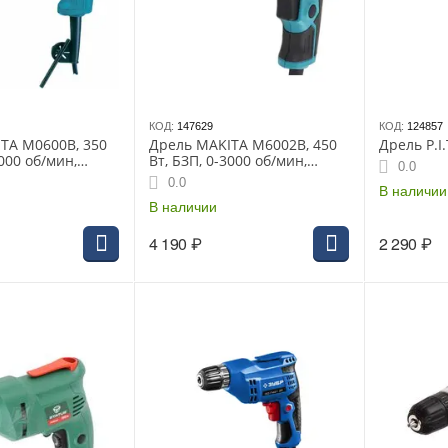
КОД:
147629
КОД:
124857
TA M0600B, 350
Дрель MAKITA M6002B, 450
Дрель P.I
3000 об/мин,
Вт, БЗП, 0-3000 об/мин,
0.0
10 мм
1скорость, 10 мм
0.0
В наличии
В наличии
4 190
₽
2 290
₽