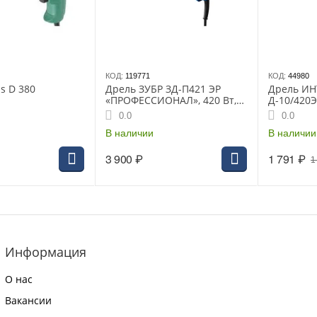
КОД:
119771
КОД:
44980
s D 380
Дрель ЗУБР ЗД-П421 ЭР
Дрель И
«ПРОФЕССИОНАЛ», 420 Вт,
Д-10/420
БЗП 10 мм, 0-3300 об/мин,
0.0
0.0
1.3 кг
В наличии
В наличии
3 900
₽
1 791
₽
1
Информация
О нас
Вакансии