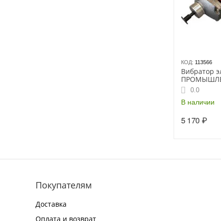
КОД:
113566
Вибратор э
ПРОМЫШЛЕН
УЗО, 800Вт,
0.0
В наличии
5 170
₽
Покупателям
Доставка
Оплата и возврат