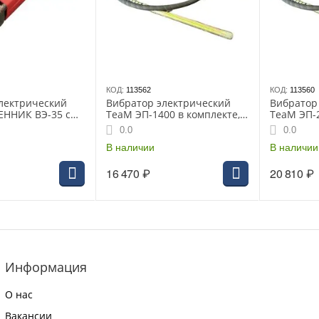
КОД:
113562
КОД:
113560
лектрический
Вибратор электрический
Вибратор
НИК ВЭ-35 с
ТеаМ ЭП-1400 в комплекте,
ТеаМ ЭП-2
 220В
1.4кВт, вал 3м
2.2кВт, ва
0.0
0.0
В наличии
В наличии
16 470
₽
20 810
₽
Информация
О нас
Вакансии