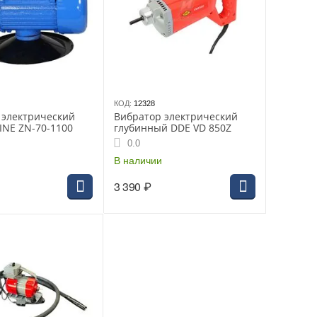
КОД:
12328
 электрический
Вибратор электрический
NE ZN-70-1100
глубинный DDE VD 850Z
0.0
В наличии
3 390
₽