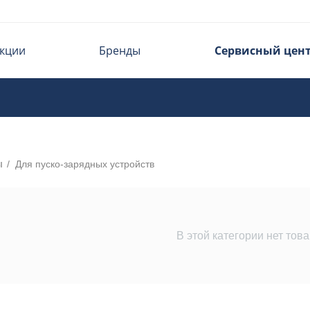
кции
Бренды
Сервисный цен
ы
/
Для пуско-зарядных устройств
В этой категории нет тов