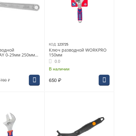
КОД:
123725
водной
Ключ разводной WORKPRO
Y 0-29мм 250мм
150мм
)
0.0
В наличии
650
₽
 780
₽