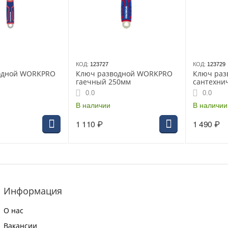
КОД:
123727
КОД:
123729
одной WORKPRO
Ключ разводной WORKPRO
Ключ ра
гаечный 250мм
сантехнич
0.0
0.0
В наличии
В наличии
1 110
₽
1 490
₽
Информация
О нас
Вакансии