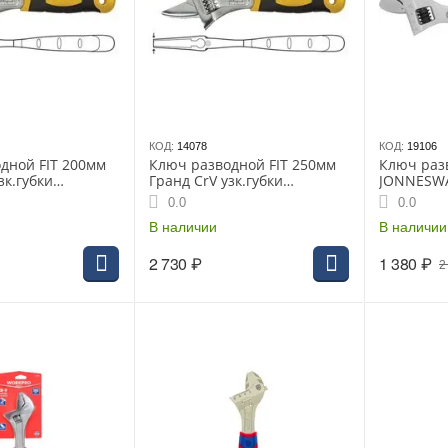
КОД:
14078
КОД:
19106
дной FIT 200мм
Ключ разводной FIT 250мм
Ключ раз
зк.губки
Гранд CrV узк.губки
JONNESWA
ват
увелич.захват
(W27AS10
0.0
0.0
чка (70192i)
прорезин.ручка (70193i)
В наличии
В наличии
2 730
₽
1 380
₽
2