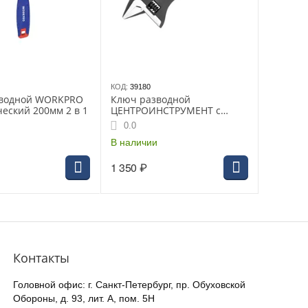
КОД:
39180
зводной WORKPRO
Ключ разводной
еский 200мм 2 в 1
ЦЕНТРОИНСТРУМЕНТ с
тонкими губками 8"/200мм
0.0
В наличии
1 350
₽
Контакты
Головной офис: г. Санкт-Петербург, пр. Обуховской
Обороны, д. 93, лит. А, пом. 5Н