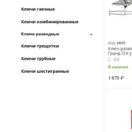
Ключи гаечные
Ключи комбинированные
Ключи разводные
КОД:
14075
Ключи трещотки
Ключ разво
Гранд CrV у
увелич.зах
Ключи трубные
0.0
прорезин.ру
В наличии
Ключи шестигранные
1 670
₽