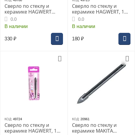
КОД:
49788
КОД:
49723
Сверло по стеклу и
Сверло по стеклу и
керамике HAGWERT
керамике HAGWERT, 12
10мм 4-х гранное
мм
0.0
0.0
В наличии
В наличии
330
₽
180
₽
КОД:
49724
КОД:
20961
Сверло по стеклу и
Сверло по стеклу и
керамике HAGWERT, 14
керамике MAKITA