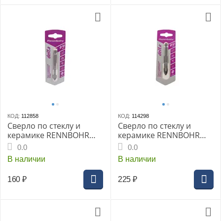
КОД:
112858
КОД:
114298
Сверло по стеклу и
Сверло по стеклу и
керамике RENNBOHR
керамике RENNBOHR
DUO 10,0мм Delta
DUO 12,0мм Delta
0.0
0.0
В наличии
В наличии
160
₽
225
₽