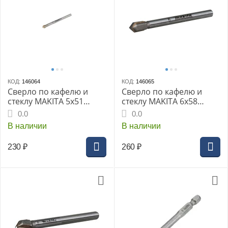
КОД:
146064
КОД:
146065
Сверло по кафелю и
Сверло по кафелю и
стеклу MAKITA 5x51
стеклу MAKITA 6x58
GEN2 (D-78427)
GEN2 (D-78433)
0.0
0.0
В наличии
В наличии
230
₽
260
₽