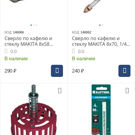
КОД:
146066
КОД:
146062
Сверло по кафелю и
Сверло по кафелю и
стеклу MAKITA 8x58
стеклу MAKITA 8x70, 1/4"
GEN2 (D-78455)
(D-15970)
0.0
0.0
В наличии
В наличии
290
₽
240
₽