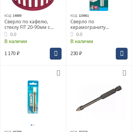
КОД:
14889
КОД:
119961
Сверло по кафелю,
Сверло по
стеклу FIT 20-90мм с
керамограниту
защитной рещеткой
KRAFTOOL «KERAMO»,
0.0
0.0
Профи
4х80мм, с
В наличии
В наличии
твердосплавной
пластиной, (29175-080-4)
1 170
₽
230
₽