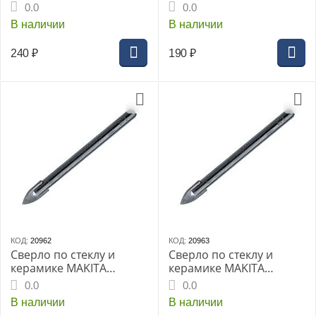
мм
4х65мм ц.хв конус (D-
0.0
0.0
25127)
В наличии
В наличии
240
₽
190
₽
КОД:
20962
КОД:
20963
Сверло по стеклу и
Сверло по стеклу и
керамике MAKITA
керамике MAKITA
5х65мм ц.хв конус (D-
6х65мм (D-25149)
0.0
0.0
25133)
В наличии
В наличии