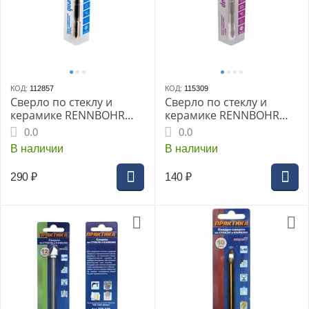
КОД:
112857
КОД:
115309
Сверло по стеклу и
Сверло по стеклу и
керамике RENNBOHR
керамике RENNBOHR
DUO 6 мм. Quadro
DUO 8,0мм Delta
0.0
0.0
В наличии
В наличии
290
₽
140
₽