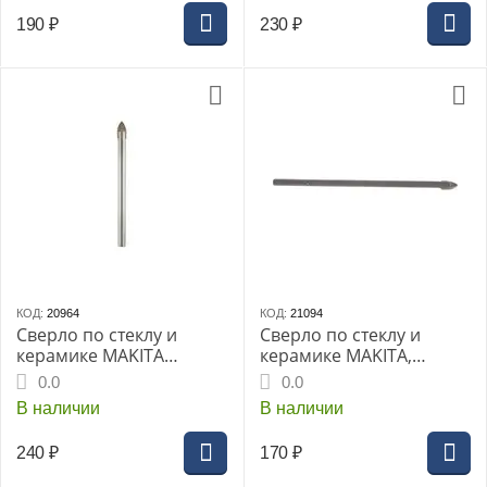
190
₽
230
₽
КОД:
20964
КОД:
21094
Сверло по стеклу и
Сверло по стеклу и
керамике MAKITA
керамике MAKITA,
8х70мм ц.хв. конус (D-
3х65мм ц.хв конус (D-
0.0
0.0
25155)
25111)
В наличии
В наличии
240
₽
170
₽