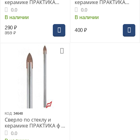
керамике ПРАКТИКА
керамике ПРАКТИКА
Квадро 4мм блистер
Квадро 5мм блистер
0.0
0.0
(034-953) Эксперт
(034-960 Эксперт
В наличии
В наличии
290
₽
400
₽
359
₽
КОД:
34648
Сверло по стеклу и
керамике ПРАКТИКА ф 8
мм
0.0