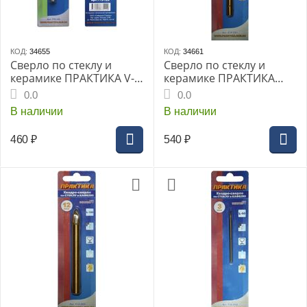
КОД:
34655
КОД:
34661
Сверло по стеклу и
Сверло по стеклу и
керамике ПРАКТИКА V-
керамике ПРАКТИКА
тип 12х90мм (1шт
Квадро 10мм блистер
0.0
0.0
блистер) (775-129)
(034-991) Эксперт
В наличии
В наличии
Профи
460
₽
540
₽