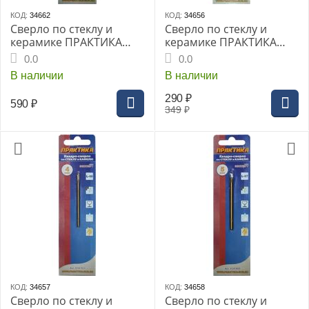
КОД:
34662
КОД:
34656
Сверло по стеклу и
Сверло по стеклу и
керамике ПРАКТИКА
керамике ПРАКТИКА
Квадро 12мм блистер
Квадро 3мм блистер
0.0
0.0
(035-004) Эксперт
(036-452) Эксперт
В наличии
В наличии
290
₽
590
₽
349
₽
КОД:
34657
КОД:
34658
Сверло по стеклу и
Сверло по стеклу и