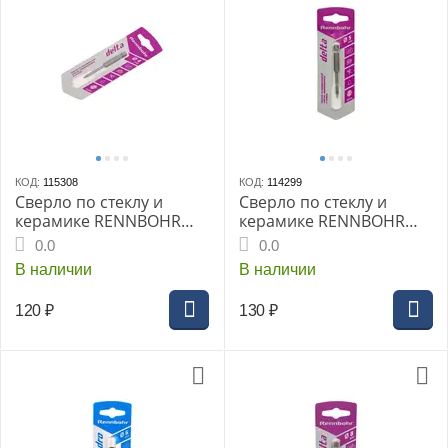
КОД:
115308
КОД:
114299
Сверло по стеклу и
Сверло по стеклу и
керамике RENNBOHR
керамике RENNBOHR
DUO 4,0мм Delta
DUO 5,0мм Delta
0.0
0.0
В наличии
В наличии
120
₽
130
₽