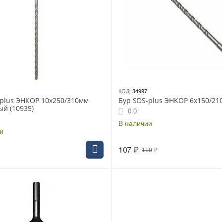
КОД:
34997
-plus ЭНКОР 10х250/310мм
Бур SDS-plus ЭНКОР 6х150/21
й (10935)
0.0
В наличии
и
107
₽
110
₽