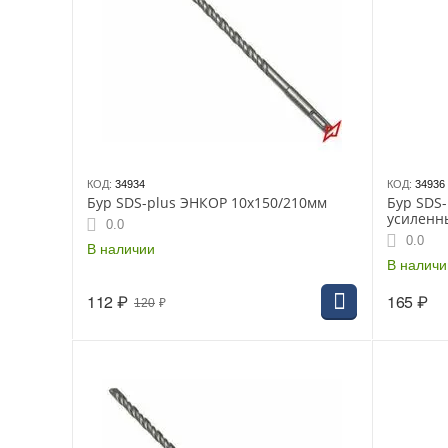
КОД:
34934
КОД:
34936
Бур SDS-plus ЭНКОР 10х150/210мм
Бур SDS
усиленны
0.0
0.0
В наличии
В наличи
112
₽
165
₽
120
₽