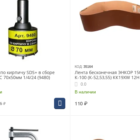
КОД:
35164
по кирпичу SDS+ в сборе
Лента бесконечная ЭНКОР 15
 70х50мм 1/4/24 (9480)
К-100 (К-52,53,55) КК19XW 12H
0.0
и
В наличии
110
₽
65
₽