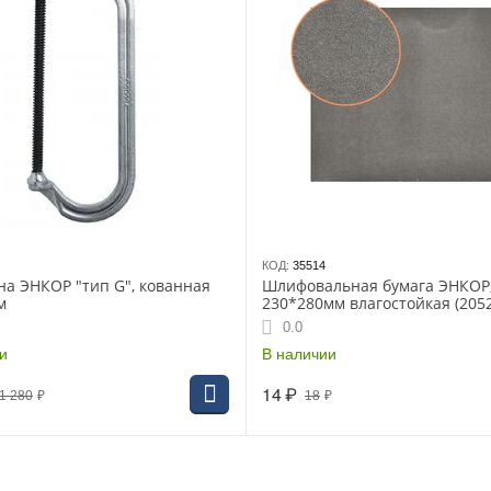
КОД:
35514
на ЭНКОР "тип G", кованная
Шлифовальная бумага ЭНКОР,
м
230*280мм влагостойкая (205
0.0
и
В наличии
14
₽
1 280
₽
18
₽