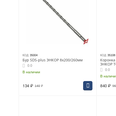
КОД:
35004
КОД:
35108
Бур SDS-plus ЭНКОР 8х200/260мм
Коронка 
ЭНКОР ТС
0.0
0.0
В наличии
В наличи
134
₽
840
₽
140
₽
9