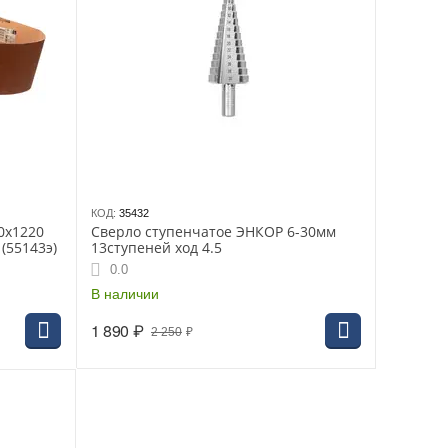
КОД:
35432
0х1220
Сверло ступенчатое ЭНКОР 6-30мм
 (55143э)
13ступеней ход 4.5
0.0
В наличии
1 890
₽
2 250
₽