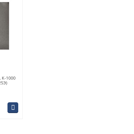
 К-1000
25Э)