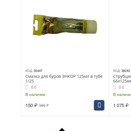
КОД:
35447
КОД:
38242
Смазка для буров ЭНКОР 125мл в тубе
Струбци
1/25
66х125м
0.0
0.0
В наличии
В наличи
150
₽
1 075
₽
160
₽