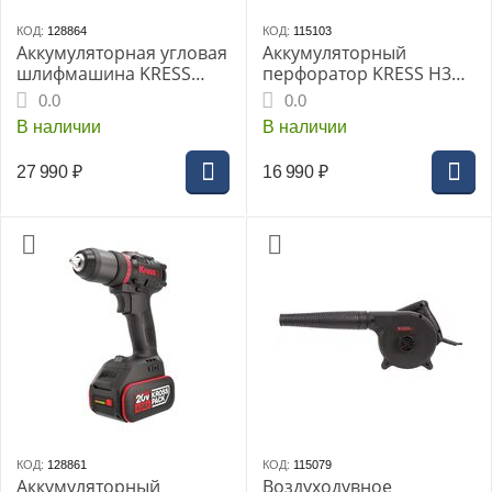
КОД:
128864
КОД:
115103
Аккумуляторная угловая
Аккумуляторный
шлифмашина KRESS
перфоратор KRESS H3
KUH04, 20В,
KU381
0.0
0.0
бесщеточная
В наличии
В наличии
27 990
₽
16 990
₽
КОД:
128861
КОД:
115079
Аккумуляторный
Воздуходувное