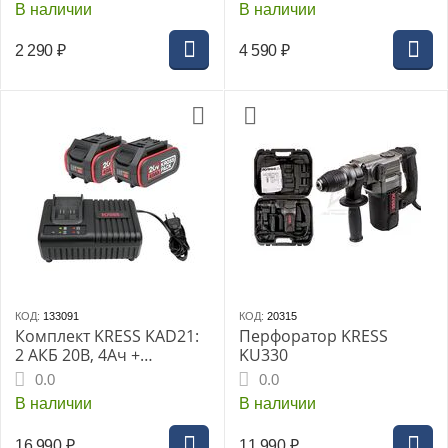
В наличии
В наличии
2 290
₽
4 590
₽
КОД:
133091
КОД:
20315
Комплект KRESS KAD21:
Перфоратор KRESS
2 АКБ 20В, 4Ач +
KU330
зарядное устр. 6А
0.0
0.0
В наличии
В наличии
16 990
₽
11 990
₽