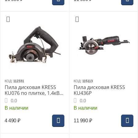
КОД:
112331
КОД:
115113
Пила дисковая KRESS
Пила дисковая KRESS
KU076 по плитке, 1.4кВт
KU436P
(без диска)
0.0
0.0
В наличии
В наличии
4 490
₽
11 990
₽