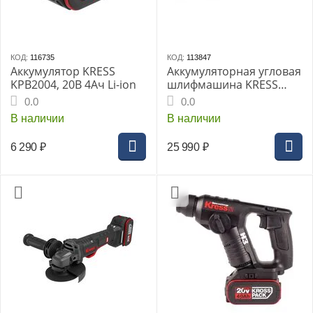
КОД:
116735
КОД:
113847
Аккумулятор KRESS
Аккумуляторная угловая
KPB2004, 20В 4Ач Li-ion
шлифмашина KRESS
KU801 BL
0.0
0.0
В наличии
В наличии
6 290
₽
25 990
₽