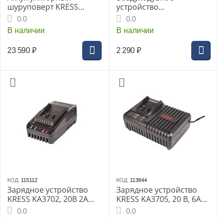
шуруповерт KRESS
устройство
KUA71, 20В, кейс
электрическое KRESS
0.0
0.0
KU090
В наличии
В наличии
23 590
₽
2 290
₽
КОД:
115112
КОД:
113844
Зарядное устройство
Зарядное устройство
KRESS KA3702, 20В 2A
KRESS KA3705, 20 В, 6A
100/240В 60/125мин
100/240 В, 25/45 мин,
0.0
0.0
0.41кг
0.72 кг