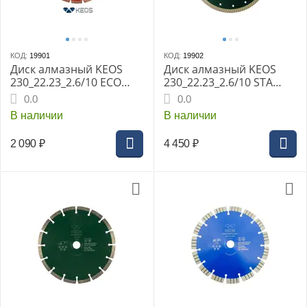
КОД:
19901
КОД:
19902
Диск алмазный KEOS
Диск алмазный KEOS
230_22.23_2.6/10 ECO
230_22.23_2.6/10 STA
сегм. по бетону,
TURBO по граниту,
0.0
0.0
кирпичу DBE02.230
камню, железобетону,
В наличии
В наличии
кирпичу DBS03.230
2 090
₽
4 450
₽