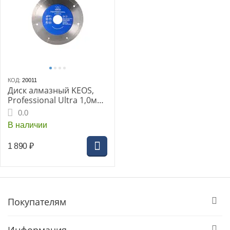
КОД:
20011
Диск алмазный KEOS,
Professional Ultra 1,0мм
125мм/22,23 сплошной
0.0
(керамогранит)
В наличии
(DBP00.125)
1 890
₽
Покупателям
Информация