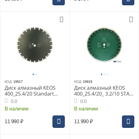
КОД:
19917
КОД:
19919
Диск алмазный KEOS
Диск алмазный KEOS
400_25.4/20 Standart
400_25.4/20_ 3.2/10 STA
сегментный (асфальт)
сегм. по бетону,
0.0
0.0
(DBA02.400S)
железобетону, кирпичу
В наличии
В наличии
DBS02.400
11 990
₽
11 990
₽