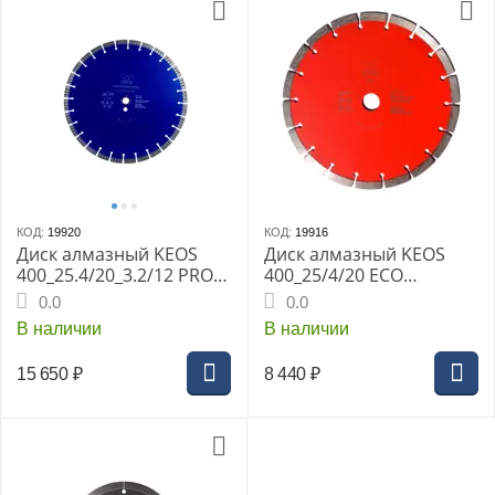
КОД:
19920
КОД:
19916
Диск алмазный KEOS
Диск алмазный KEOS
400_25.4/20_3.2/12 PRO
400_25/4/20 ECO
сегм. по бетону, жел/
сегментный бетон
0.0
0.0
бетону, граниту, камню,
В наличии
В наличии
кирпичу DBP02.400
15 650
₽
8 440
₽