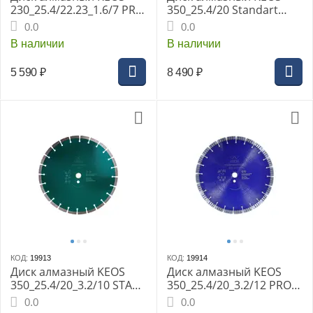
230_25.4/22.23_1.6/7 PRO
350_25.4/20 Standart
спл. по керамограниту,
сегментный (асфальт)
0.0
0.0
плитке, граниту,
(DBA02.350S)
В наличии
В наличии
керамике DBP01.230
5 590
₽
8 490
₽
КОД:
19913
КОД:
19914
Диск алмазный KEOS
Диск алмазный KEOS
350_25.4/20_3.2/10 STA
350_25.4/20_3.2/12 PRO
сегм. по бетону,
сегм. по бетону, жел/
0.0
0.0
железобетону, кирпичу
бетону, граниту, камню,