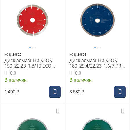
КОД:
19892
КОД:
19896
Диск алмазный KEOS
Диск алмазный KEOS
150_22.23_1.8/10 ECO
180_25.4/22.23_1.6/7 PRO
сегм. по бетону,
спл. по керамограниту,
0.0
0.0
кирпичу DBE02.150
плитке, граниту,
В наличии
В наличии
керамике DBP01.180
1 490
₽
3 680
₽