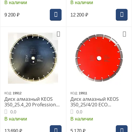
В наличии
В наличии
DBS02.350
кирпичу DBP02.350
9 200
₽
12 200
₽
КОД:
19912
КОД:
19911
Диск алмазный KEOS
Диск алмазный KEOS
350_25.4_20 Professional
350_25/4/20 ECO
сегментный асфальт
сегментный бетон
0.0
0.0
(DBA02.350)
В наличии
В наличии
13 690
₽
5 170
₽