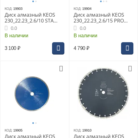
КОД:
19903
КОД:
19904
Диск алмазный KEOS
Диск алмазный KEOS
230_22.23_2.6/10 STA
230_22.23_2.6/15 PRO
сегментный по бетону,
сегм. по бетону, жел/
0.0
0.0
железобетону, кирпичу
бетону, граниту, камню,
В наличии
В наличии
DBS02.230
кирпичу DBP02.230
3 100
₽
4 790
₽
КОД:
19905
КОД:
19910
Диск алмазный KEOS
Диск алмазный KEOS