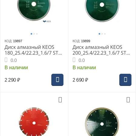
КОД:
19897
КОД:
19899
Диск алмазный KEOS
Диск алмазный KEOS
180_25.4/22.23_1.6/7 STA
200_25.4/22.23_1.6/7 STA
спл. по керамограниту,
спл. по керамограниту,
0.0
0.0
плитке, керамике,
плитке, керамике,
В наличии
В наличии
мрамору DBS01.180
мрамору DBS01.200
2 290
₽
2 690
₽