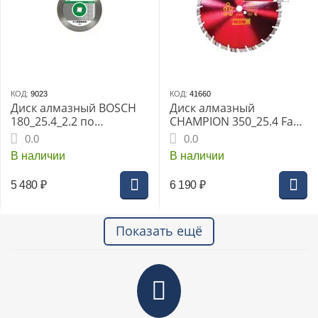
КОД:
9023
КОД:
41660
Диск алмазный BOSCH
Диск алмазный
180_25.4_2.2 по
CHAMPION 350_25.4 Fast
керамике, сплошной
Gripper
0.0
0.0
(2608602635) Best for
В наличии
В наличии
Ceramic
5 480
₽
6 190
₽
Показать ещё