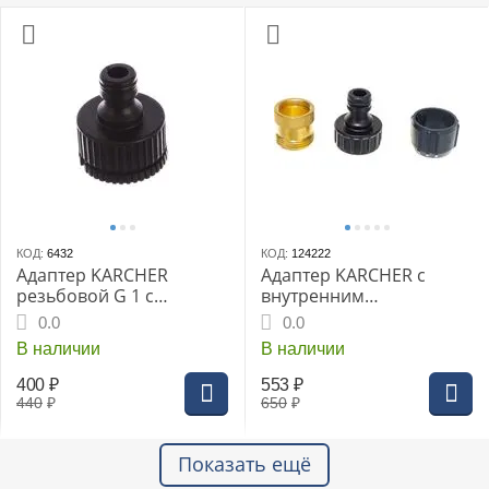
КОД:
6432
КОД:
124222
Адаптер KARCHER
Адаптер KARCHER с
резьбовой G 1 с
внутренним
переходником G 3/4
соединением 2.645-
0.0
0.0
010.0
В наличии
В наличии
400
₽
553
₽
440
₽
650
₽
Показать ещё