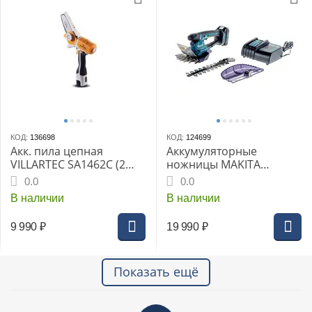
КОД:
136698
КОД:
124699
Акк. пила цепная
Аккумуляторные
VILLARTEC SA1462C (2
ножницы MAKITA
Аккумулятора),
DUM604SYX, для травы,
0.0
0.0
Бесщеточный, Автомат.
LXT 18 В, нож для травы
В наличии
В наличии
маслоподача, Время
16 см, нож для кустар. 20
автономной работы – 27
см, BL1815N, DC18SD
9 990
₽
19 990
₽
минут без нагрузки на 1
Акк, 14.4
Показать ещё