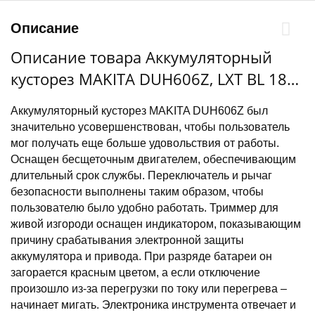
Описание
Описание товара Аккумуляторный
кусторез MAKITA DUH606Z, LXT BL 18В,,
LXT BL 18В, 320 Вт, 60 см, 4000 рез/
Аккумуляторный кусторез MAKITA DUH606Z был
мин, диам. раск. 20 мм, XPT (без АКБ И
значительно усовершенствован, чтобы пользователь
ЗУ)
мог получать еще больше удовольствия от работы.
Оснащен бесщеточным двигателем, обеспечивающим
длительный срок службы. Переключатель и рычаг
безопасности выполнены таким образом, чтобы
пользователю было удобно работать. Триммер для
живой изгороди оснащен индикатором, показывающим
причину срабатывания электронной защиты
аккумулятора и привода. При разряде батареи он
загорается красным цветом, а если отключение
произошло из-за перегрузки по току или перегрева –
начинает мигать. Электроника инструмента отвечает и