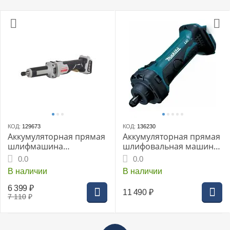
КОД:
129673
КОД:
136230
Аккумуляторная прямая
Аккумуляторная прямая
шлифмашина
шлифовальная машина
ИНТЕРСКОЛ ПШМ-8/36В,
MAKITA DGD801Z, LXT
0.0
0.0
бесщеточный, 36В, без
18В, 3-8мм, 25000 об/
В наличии
В наличии
АКБ и ЗУ
мин, без АКБ и ЗУ
6 399
₽
11 490
₽
7 110
₽