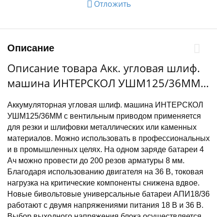
Отложить
Описание
Описание товара Акк. угловая шлиф.
машина ИНТЕРСКОЛ УШМ125/36ММ,
набор АПИ 36В (МБ-150,
Аккумуляторная угловая шлиф. машина ИНТЕРСКОЛ
АПИ-4(2)/18(36), ЗУ-4/18(36),
УШМ125/36ММ c вентильным приводом применяется
ПШМ-3606ВЭ, УПМ-36ВЭ)
для резки и шлифовки металлических или каменных
материалов. Можно использовать в профессиональных
и в промышленных целях. На одном заряде батареи 4
Ач можно провести до 200 резов арматуры 8 мм.
Благодаря использованию двигателя на 36 В, токовая
нагрузка на критические компоненты снижена вдвое.
Новые бивольтовые универсальные батареи АПИ18/36
работают с двумя напряжениями питания 18 В и 36 В.
Выбор выходного напряжения блока осуществляется