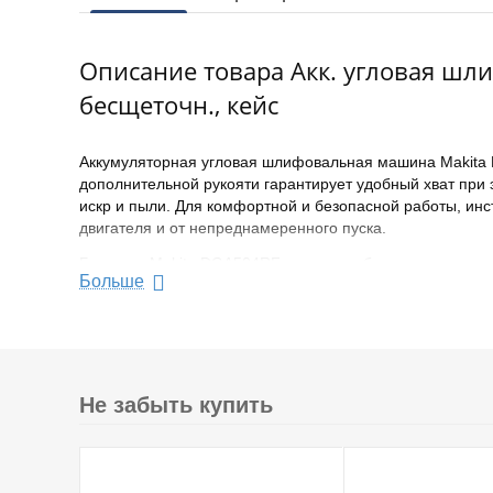
Описание товара Акк. угловая шлиф
бесщеточн., кейс
Аккумуляторная угловая шлифовальная машина Makita 
дополнительной рукояти гарантирует удобный хват при
искр и пыли. Для комфортной и безопасной работы, инс
двигателя и от непреднамеренного пуска.
Болгарка Makita DGA504RF оснащена бесщеточным акку
Больше
система уменьшает вредные воздействия на организм р
транспортировки предусмотрен пластиковый кейс.
Тип двигателя: бесщеточный
Диаметр диска 125 мм
Посадочный диаметр диска 22.2 мм
Не забыть купить
Макс. число оборотов 8500 об/мин
Напряжение аккумулятора 18 В
Емкость аккумулятора 3 Ач