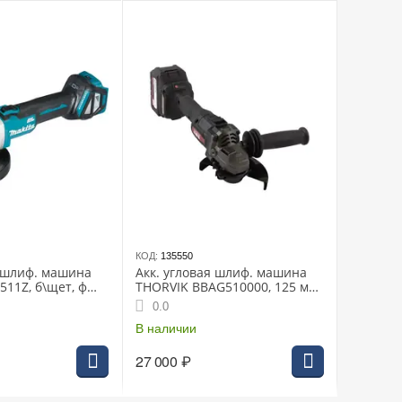
КОД:
135550
я шлиф. машина
Акк. угловая шлиф. машина
511Z, б\щет, ф
THORVIK BBAG510000, 125 мм,
 3000-8500 об\м,
10 000 об/мин, бесщеточная,
0.0
пл пуск, без АКБ и
2*4 Ач.
В наличии
27 000
₽