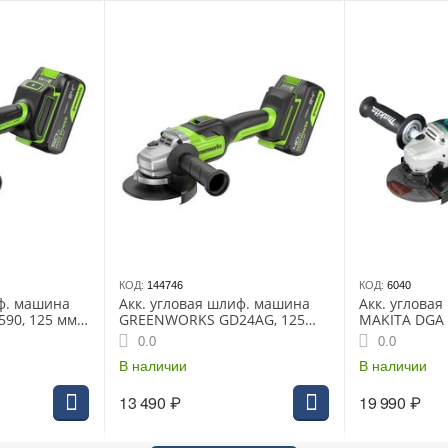
КОД:
144746
КОД:
6040
иф. машина
Акк. угловая шлиф. машина
Акк. углова
0, 125 мм,
GREENWORKS GD24AG, 125
MAKITA DGA 
0 об/мин,
мм, 24 В, 1x4 Ач, 10500 об/
125 мм, 18В,
0.0
0.0
i-Kickback,
мин, бесщеточная, ЗУ,
2.3 кг, кор, 
07CUG)
коробка (3200207CUB)
В наличии
З/У
В наличии
13 490
₽
19 990
₽