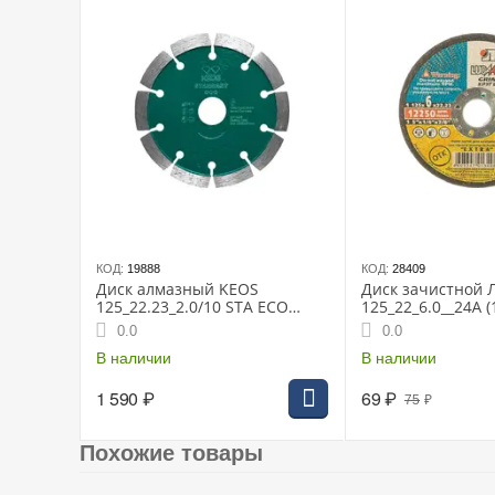
Аккумуляторов в комплекте 1 шт
Тип аккумулятора Li-Ion
Класс товара: профессиональный
Плавный пуск
Блокировка шпинделя при заклинивании диска
Резьба шпинделя M14
Защита от непреднамеренного пуска
Защита от перегрева
Положение рукоятки: двухпозиционная
Наличие виброручки
КОД:
19888
КОД:
28409
Упаковка: кейс
Диск алмазный KEOS
Диск зачистной 
Размеры 362х140х145 мм
125_22.23_2.0/10 STA ECO
125_22_6.0__24А (
сегм. по бетону,
Вес 2.5 кг
0.0
0.0
железобетону, кирпичу
DBS02.125E
В наличии
В наличии
1 590
₽
69
₽
75
₽
Похожие товары