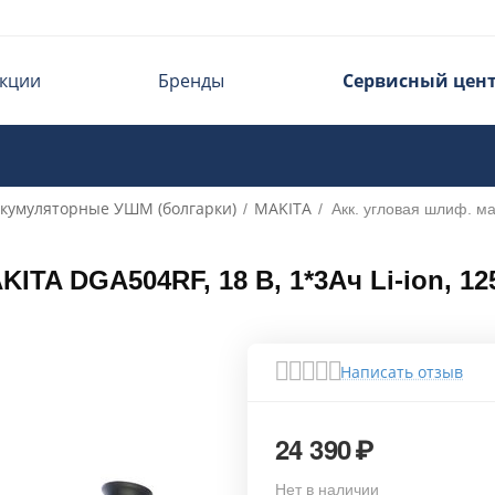
кции
Бренды
Сервисный цен
кумуляторные УШМ (болгарки)
MAKITA
/
/
Акк. угловая шлиф. м
TA DGA504RF, 18 В, 1*3Ач Li-ion, 125 
Написать отзыв
24 390
₽
Нет в наличии