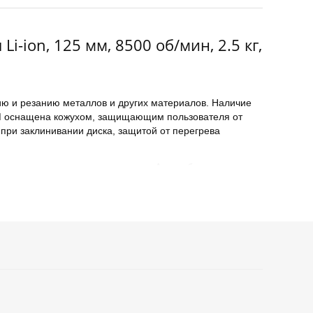
-ion, 125 мм, 8500 об/мин, 2.5 кг,
ю и резанию металлов и других материалов. Наличие
УШМ оснащена кожухом, защищающим пользователя от
при заклинивании диска, защитой от перегрева
дежного удержания инструмента. Антивибрационная
можном времени работы. Для удобства хранения и