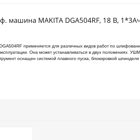
. машина MAKITA DGA504RF, 18 В, 1*3Ач Li
DGA504RF применяется для различных видов работ по шлифовани
 эксплуатации. Она может устанавливаться в двух положениях. 
трумент оснащен системой плавного пуска, блокировкой шпинделя 
муляторным двигателем. Дополнительная рукоятка служит для на
аботающего. Индикатор зарядки аккумулятора информирует о воз