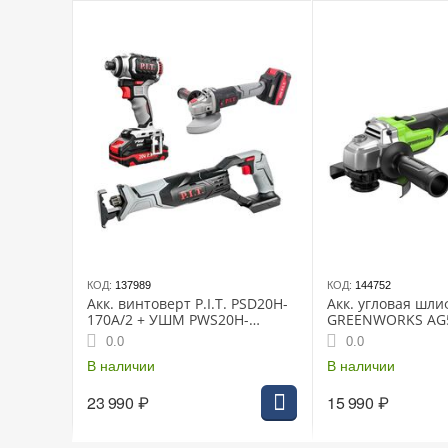
КОД:
137989
КОД:
144752
Акк. винтоверт P.I.T. PSD20H-
Акк. угловая шл
170A/2 + УШМ PWS20H-
GREENWORKS AG59
125A/1, + подарок PSA20H-
24 В, 1х5 Ач, 850
0.0
0.0
115A
бесщеточная, Ant
В наличии
ЗУ, сумка (32010
В наличии
23 990
₽
15 990
₽