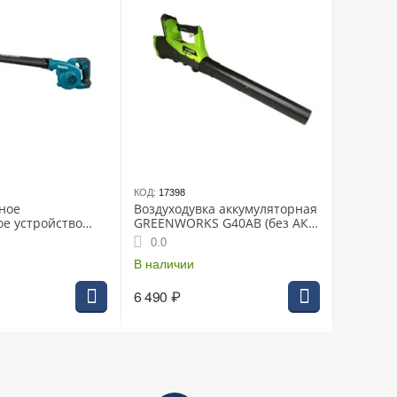
КОД:
17398
ное
Воздуходувка аккумуляторная
ое устройство
GREENWORKS G40AB (без АКК.
6Z, LXT BL 18В,
и ЗУ)
0.0
а (без
В наличии
6 490
₽