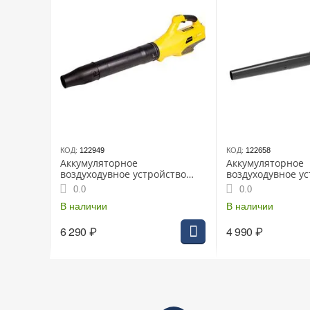
КОД:
122949
КОД:
122658
Аккумуляторное
Аккумуляторное
воздуходувное устройство
воздуходувное у
CHAMPION BB400, 36 В, без
GREENWORKS G24A
0.0
0.0
АКБ и ЗУ
АКБ и ЗУ
В наличии
В наличии
6 290
₽
4 990
₽