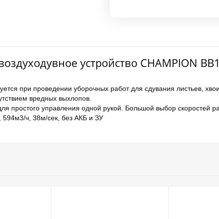
оздуходувное устройство CHAMPION BB181
ется при проведении уборочных работ для сдувания листьев, хвои
утствием вредных выхлопов.
для простого управления одной рукой. Большой выбор скоростей р
, 594м3/ч, 38м/сек, без АКБ и ЗУ