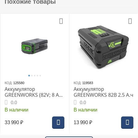
Похожие товары
КОД:
125580
КОД:
119583
Аккумулятор
Аккумулятор
GREENWORKS (82V; 8 Ач)
GREENWORKS 82В 2.5 А.ч
2951407
0.0
0.0
В наличии
В наличии
33 990
₽
13 990
₽