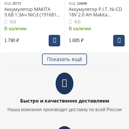
КОД:
20772
КОД:
116698
Аккумулятор MAKITA
Аккумулятор P.I.T. Ni-CD
9.6В 1.3Ач NiCd (191681-
18V 2.0 AН Makita
2)
(подходит к 6347 DWAE )
0.0
0.0
В наличии
В наличии
1 790
₽
1 885
₽
Показать ещё
Быстро и качественно доставляем
Наша компания производит доставку по всей России