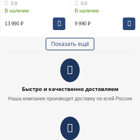
5Ач Li-ion время зарядки
0.0
0.0
от 50 до 150мин
В наличии
В наличии
(2927207gw)
13 990
₽
9 990
₽
Показать ещё
Быстро и качественно доставляем
Наша компания производит доставку по всей России