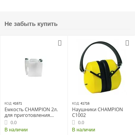
Не забыть купить
КОД:
41671
КОД:
41716
Емкость CHAMPION 2л.
Наушники CHAMPION
для приготовления
C1002
топл.смеси (C1011)
0.0
0.0
В наличии
В наличии