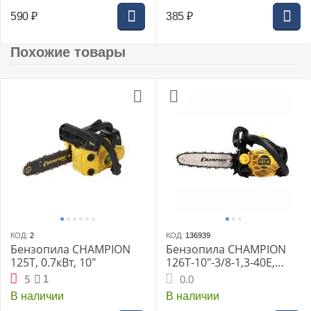
590
₽
385
₽
Похожие товары
КОД:
2
КОД:
136939
Бензопила CHAMPION
Бензопила CHAMPION
125T, 0.7кВт, 10"
126T-10"-3/8-1,3-40E,
1,15кВт 25см3 2,4кг
5
1
0.0
В наличии
В наличии