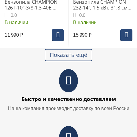
Бензопила CHAMPION
Бензопила CHAMPION
126T-10"-3/8-1,3-40E,
232-14", 1.5 кВт, 31.8 см3,
1,15кВт 25см3 2,4кг
14", 3/8-1.3-50E, 3.9 кг
0.0
0.0
В наличии
В наличии
11 990
₽
15 990
₽
Показать ещё
Быстро и качественно доставляем
Наша компания производит доставку по всей России