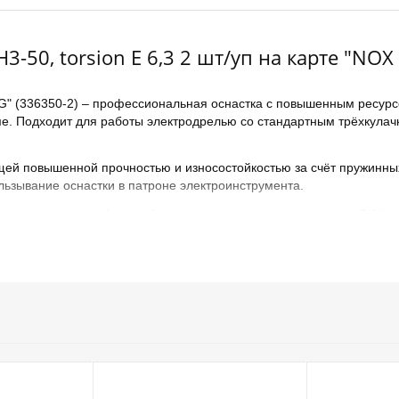
-50, torsion E 6,3 2 шт/уп на карте "NO
 (336350-2) – профессиональная оснастка c повышенным ресурсо
ме. Подходит для работы электродрелью со стандартным трёхкула
ей повышенной прочностью и износостойкостью за счёт пружинных
ьзывание оснастки в патроне электроинструмента.
чивает точность формы биты в соответствии со стандартом DIN и 