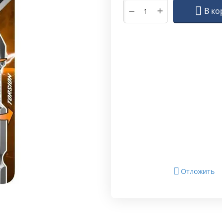
+
−
В ко
Отложить