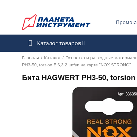
Промо-а
Каталог товаров
Главная
Каталог
Оснастка и расходные материал
/
/
PH3-50, torsion E 6,3 2 шт/уп на карте "NOX STRONG"
Бита HAGWERT PH3-50, torsion 