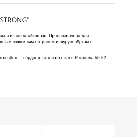
X STRONG"
м и износостойкостью. Предназначена для
чковым зажимным патроном и шуруповёртом с
 свойств. Твёрдость стали по шкале Роквелла 58-62
гарантирует высокий ресурс биты. Тип шлица PH3,