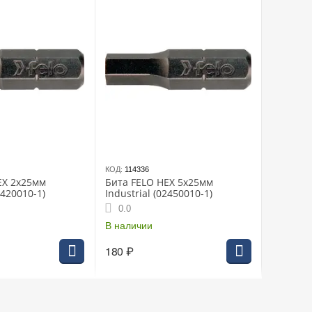
КОД:
114336
EX 2х25мм
Бита FELO HEX 5х25мм
2420010-1)
Industrial (02450010-1)
0.0
В наличии
180
₽