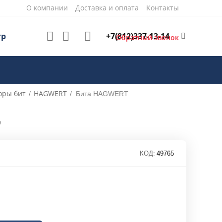
О компании
Доставка и оплата
Контакты
+7(812)337-13-14
тр
Обратный звонок
оры бит
HAGWERT
/
/
Бита HAGWERT
"
КОД:
49765