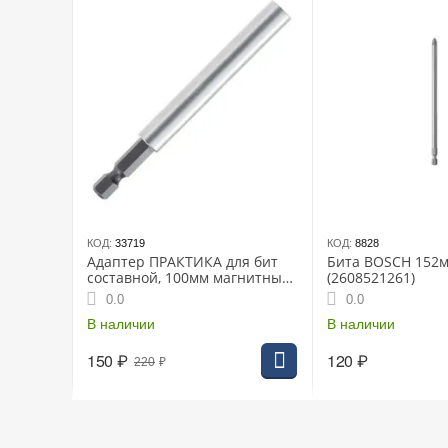
КОД:
33719
КОД:
8828
Адаптер ПРАКТИКА для бит
Бита BOSCH 152м
составной, 100мм магнитный
(2608521261)
1/4"
0.0
0.0
В наличии
В наличии
150
₽
120
₽
220
₽