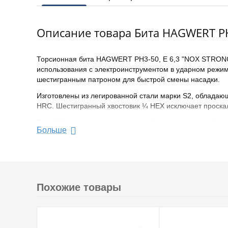
Описание товара Бита HAGWERT PH3
Торсионная бита HAGWERT PH3-50, E 6,3 "NOX STRONG"
использования с электроинструментом в ударном режи
шестигранным патроном для быстрой смены насадки.
Изготовлены из легированной стали марки S2, обладающ
HRC. Шестигранный хвостовик ¼ HEX исключает проскал
Биты NOX изготовлены методом фрезеровки , что обеспе
Больше
длина 50 мм. В наборе 2 шт.
Тип бит: односторонние
Наконечник PH3
Длина 50 мм
Похожие товары
Количество бит 2 шт
Хвостовик бит 1/4 (тип Е)
Ударные (торсионные) биты
Материал бит: сталь S2