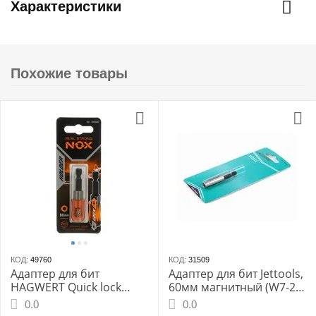
Характеристики
Похожие товары
КОД:
49760
КОД:
31509
Адаптер для бит
Адаптер для бит Jettools,
HAGWERT Quick lock
60мм магнитный (W7-21-
"NOX" магнитный 350500
41-06014)
0.0
0.0