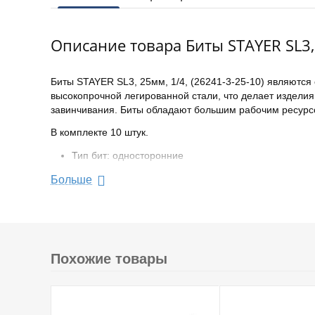
Описание товара Биты STAYER SL3,
Биты STAYER SL3, 25мм, 1/4, (26241-3-25-10) являются
высокопрочной легированной стали, что делает издели
завинчивания. Биты обладают большим рабочим ресурс
В комплекте 10 штук.
Тип бит: односторонние
Наконечник SL3
Больше
Длина 25 мм
Количество бит 10 шт
Хвостовик бит 1/4 (тип С)
Форма наконечника бит: SL
Похожие товары