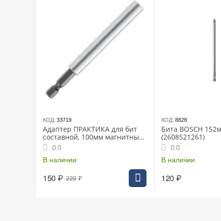
КОД:
33719
КОД:
8828
Адаптер ПРАКТИКА для бит
Бита BOSCH 152м
составной, 100мм магнитный
(2608521261)
1/4"
0.0
0.0
В наличии
В наличии
150
₽
120
₽
220
₽