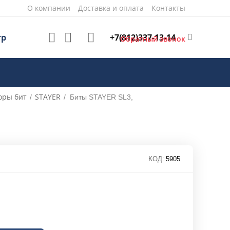
О компании
Доставка и оплата
Контакты
+7(812)337-13-14
тр
Обратный звонок
оры бит
STAYER
/
/
Биты STAYER SL3,
КОД:
5905