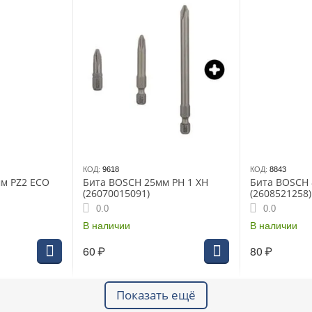
КОД:
9618
КОД:
8843
м PZ2 ECO
Бита BOSCH 25мм PH 1 XH
Бита BOSCH 
(26070015091)
(2608521258)
0.0
0.0
В наличии
В наличии
60
₽
80
₽
Показать ещё