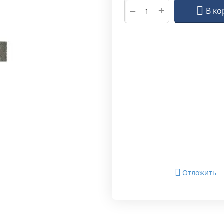
+
−
В ко
Отложить