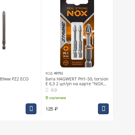
КОД:
49751
89мм PZ2 ECO
Бита HAGWERT PH1-50, torsion
E 6,3 2 шт/уп на карте "NOX
STRONG"
0.0
В наличии
125
₽