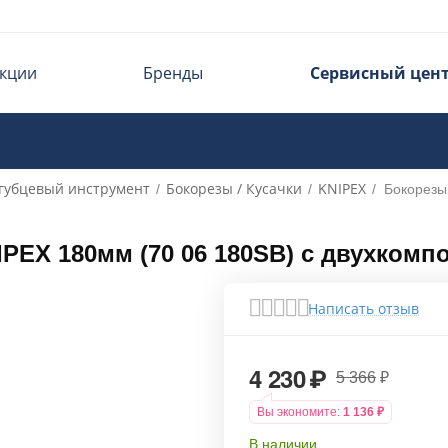
кции
Бренды
Сервисный цен
губцевый инструмент
Бокорезы / Кусачки
KNIPEX
/
/
/
Бокорезы
PEX 180мм (70 06 180SB) с двухком
Написать отзыв
4 230
₽
5 366
₽
Вы экономите:
1 136
₽
В наличии