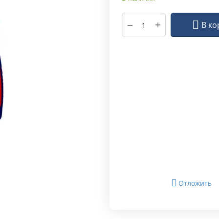
+
−
В ко
Отложить