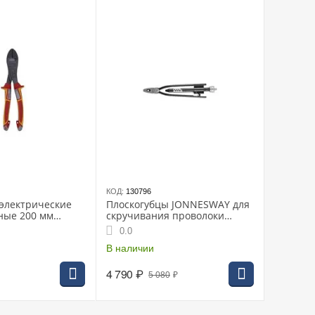
КОД:
130796
электрические
Плоскогубцы JONNESWAY для
ные 200 мм
скручивания проволоки
(твистеры), 225 мм, (P7719)
0.0
В наличии
4 790
₽
5 080
₽