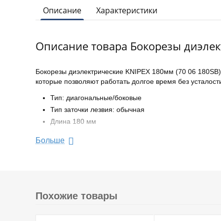
Описание
Характеристики
Описание товара Бокорезы диэлек
Бокорезы диэлектрические KNIPEX 180мм (70 06 180SB
которые позволяют работать долгое время без усталости
Тип: диагональные/боковые
Тип заточки лезвия: обычная
Длина 180 мм
Диэлектрическое покрытие
Больше
Диаметр пруткаь 3-4 мм
Материал губок CrV
Рукоятки-чехлы: двухкомпонентные
Вес 0.274 кг
Похожие товары