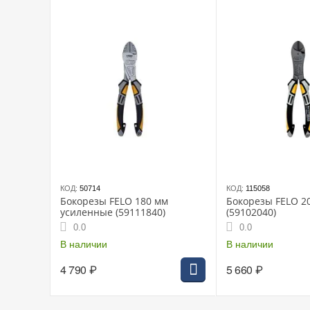
КОД:
50714
КОД:
115058
Бокорезы FELO 180 мм
Бокорезы FELO 2
усиленные (59111840)
(59102040)
0.0
0.0
В наличии
В наличии
4 790
₽
5 660
₽