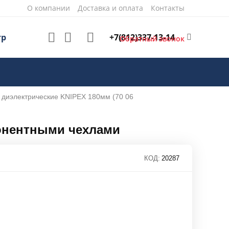
О компании
Доставка и оплата
Контакты
+7(812)337-13-14
тр
Обратный звонок
 диэлектрические KNIPEX 180мм (70 06
понентными чехлами
КОД:
20287