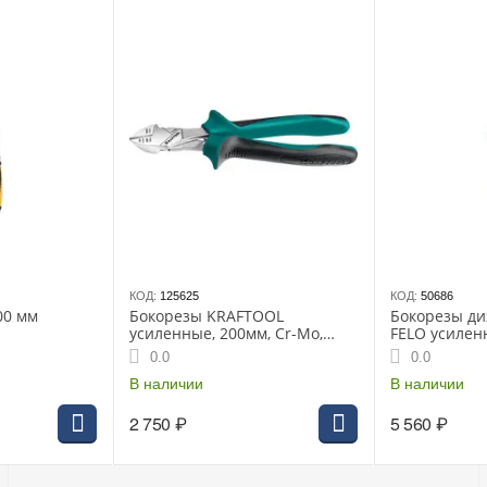
КОД:
125625
КОД:
50686
00 мм
Бокорезы KRAFTOOL
Бокорезы ди
усиленные, 200мм, Cr-Mo,
FELO усилен
маслобензостойкие рукоятки,
(58102040)
0.0
0.0
(22011-5-20)
В наличии
В наличии
2 750
₽
5 560
₽