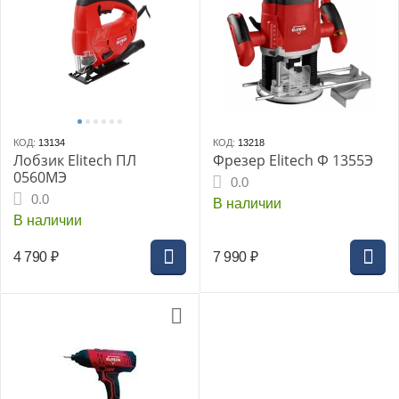
КОД:
13134
КОД:
13218
Лобзик Elitech ПЛ
Фрезер Elitech Ф 1355Э
0560МЭ
0.0
0.0
В наличии
В наличии
4 790
₽
7 990
₽