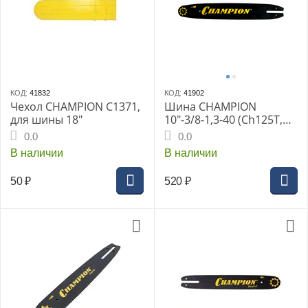
КОД:
41832
КОД:
41902
Чехол CHAMPION C1371,
Шина CHAMPION
для шины 18"
10"-3/8-1,3-40 (Ch125T,
E260TES 100SDEA041),
0.0
0.0
952931
В наличии
В наличии
50
₽
520
₽