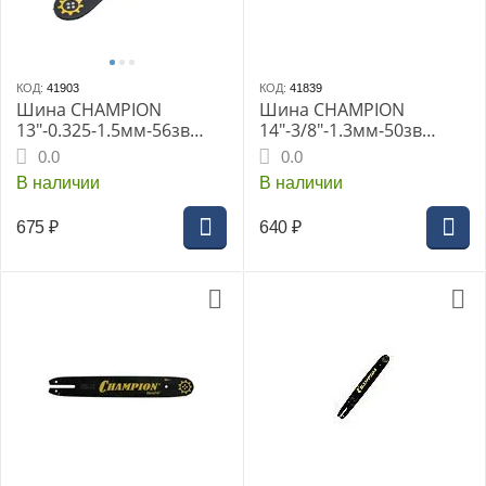
КОД:
41903
КОД:
41839
Шина CHAMPION
Шина CHAMPION
13"-0.325-1.5мм-56зв
14"-3/8"-1.3мм-50зв
(CH251, 254, 256, H455,
(St180,181,211,230,241,25
0.0
0.0
545, 555, 560XP
0 140SPEA074)
В наличии
В наличии
138SLBK095)
необслуживаемая
(952940)
675
₽
640
₽