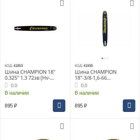
КОД:
41853
КОД:
41935
Шина CHAMPION 18"
Шина CHAMPION
0.325" 1.3 72зв (Hv-
18"-3/8-1,6-66
137.142.55.340.345.350.3
(St361,362,461,661
0.0
0.0
53.357.359.455,Champion
183SLHD025),
В наличии
В наличии
255) 180MPBK09
CHAMPION, 952921
895
₽
895
₽