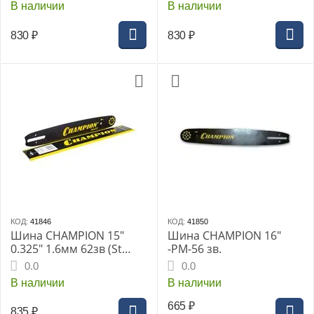
В наличии
В наличии
830
₽
830
₽
КОД:
41846
КОД:
41850
Шина CHAMPION 15"
Шина CHAMPION 16"
0.325" 1.6мм 62зв (St
-РМ-56 зв.
260,261,271,291
0.0
0.0
153SLGD025)
В наличии
В наличии
665
₽
835
₽