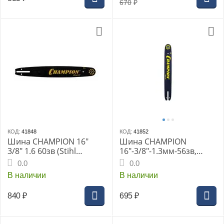
670
₽
КОД:
41848
КОД:
41852
Шина CHAMPION 16"
Шина CHAMPION
3/8" 1.6 60зв (Stihl
16"-3/8"-1.3мм-56зв,
MS290,310,390,340,341,3
St180, 181, 211, 230, 241,
0.0
0.0
60,361,440,460,640,650,6
250 160SPEA074
В наличии
В наличии
60,880) 163SLH
840
₽
695
₽