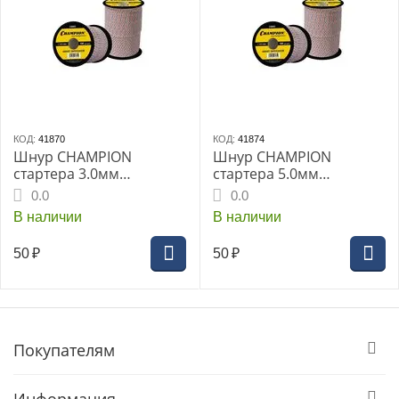
КОД:
41870
КОД:
41874
Шнур CHAMPION
Шнур CHAMPION
стартера 3.0мм
стартера 5.0мм
(бухта100м) C6001
(бухта100м) C6005
0.0
0.0
В наличии
В наличии
50
₽
50
₽
Покупателям
Информация