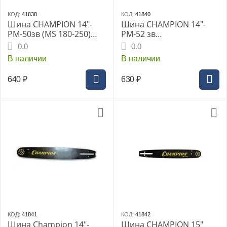
КОД:
41838
КОД:
41840
Шина CHAMPION 14"-
Шина CHAMPION 14"-
РМ-50зв (MS 180-250)
РМ-52 зв
140SPEA074
(Р350,351,352,371,Champ
0.0
0.0
ion
В наличии
В наличии
242,341,345,335,137,142,
216,318,420,422,ECHO)
640
₽
630
₽
КОД:
41841
КОД:
41842
Шина Champion 14"-
Шина CHAMPION 15"