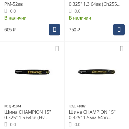
РМ-52зв
0.325" 1.3 64зв (Ch255
Hv137,142,55,339,240,242
0.0
0.0
,340,345,350,357,359,455)
В наличии
В наличии
150MPBK09
605
₽
750
₽
КОД:
41844
КОД:
41887
Шина CHAMPION 15"
Шина CHAMPION 15"
0.325" 1.5 64зв (Hv-
0.325" 1.5мм 64зв
55.254.257.357.359)
(CH251,254,256;H455,545,
0.0
0.0
158SLBK095
555,560XP 158SLBK095)