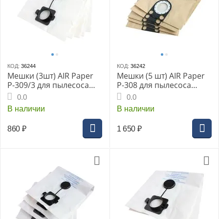
КОД:
36244
КОД:
36242
Мешки (3шт) AIR Paper
Мешки (5 шт) AIR Paper
P-309/3 для пылесоса
P-308 для пылесоса
MAKITA 440
BOSCH GAS 25
0.0
0.0
В наличии
В наличии
860
₽
1 650
₽