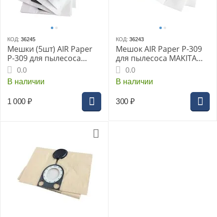
КОД:
36245
КОД:
36243
Мешки (5шт) AIR Paper
Мешок AIR Paper P-309
P-309 для пылесоса
для пылесоса MAKITA
MAKITA 440
440
0.0
0.0
В наличии
В наличии
1 000
₽
300
₽