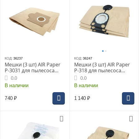
КОД:
36237
КОД:
36247
Мешки (3 шт) AIR Paper
Мешки (3 шт) AIR Paper
P-3031 для пылесоса
P-318 для пылесоса
HITACHI WDE 3600
BOSCH GAS 50
0.0
0.0
В наличии
В наличии
740
₽
1 140
₽