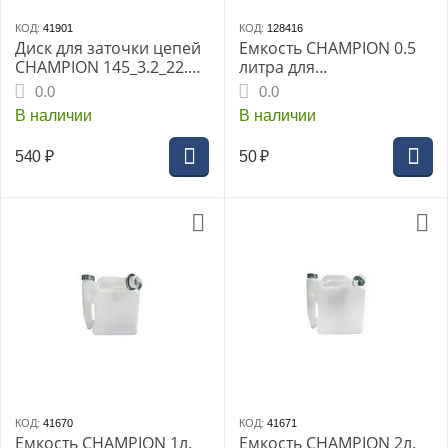
КОД:
41901
КОД:
128416
Диск для заточки цепей
Емкость CHAMPION 0.5
CHAMPION 145_3.2_22.2
литра для
для станка C2001
приготовления
0.0
0.0
(3/8PM", 0.325", 1/4)
топливной смеси
В наличии
В наличии
C2032
540
₽
50
₽
КОД:
41670
КОД:
41671
Емкость CHAMPION 1л.
Емкость CHAMPION 2л.