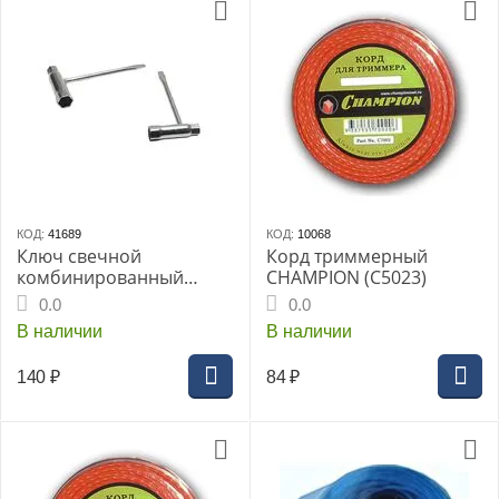
КОД:
41689
КОД:
10068
Ключ свечной
Корд триммерный
комбинированный
CHAMPION (C5023)
CHAMPION C1204, 140-
0.0
0.0
33-33 (10/19) Echo
В наличии
В наличии
Champion
140
₽
84
₽