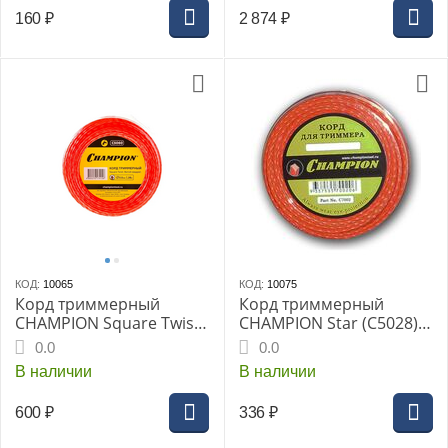
160
₽
2 874
₽
КОД:
10065
КОД:
10075
Корд триммерный
Корд триммерный
CHAMPION Square Twist
CHAMPION Star (C5028)
DUO 3.0мм х 28м (C5060)
2.4 мм, 40 м, звезда
0.0
0.0
В наличии
В наличии
600
₽
336
₽