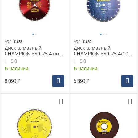
КОД:
41658
КОД:
41662
Диск алмазный
Диск алмазный
CHAMPION 350_25.4 по
CHAMPION 350_25.4/10
бетону железобетону
Concremax, старый
0.0
0.0
(LW350CPRO10)
бетон/железобетон с
В наличии
В наличии
Concremax
наполн.сред.тв. (C1629)
8 090
₽
5 890
₽