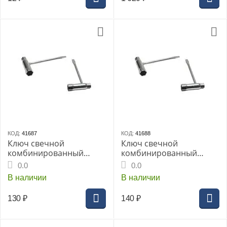
КОД:
41687
КОД:
41688
Ключ свечной
Ключ свечной
комбинированный
комбинированный
CHAMPION 145-50-
CHAMPION C1202,
0.0
0.0
23(11/16)138/242/335/34
150х50х35 (13/19)
В наличии
В наличии
1/345/255 (C240/C1201)
Stihl.Husgvarna.Partner
130
₽
140
₽