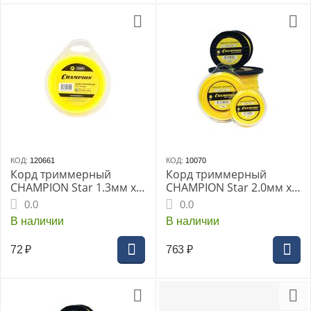
КОД:
120661
КОД:
10070
Корд триммерный
Корд триммерный
CHAMPION Star 1.3мм х
CHAMPION Star 2.0мм х
15м (звезда)
130м (звезда) (C5031)
0.0
0.0
В наличии
В наличии
72
₽
763
₽