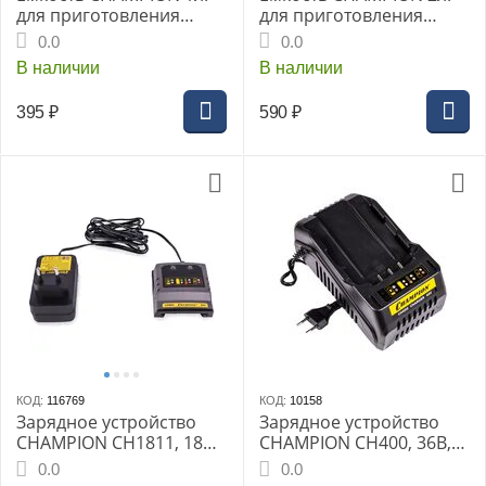
для приготовления
для приготовления
топл.смеси (C1010)
топл.смеси (C1011)
0.0
0.0
В наличии
В наличии
395
₽
590
₽
КОД:
116769
КОД:
10158
Зарядное устройство
Зарядное устройство
CHAMPION CH1811, 18В
CHAMPION CH400, 36В,
Li-ion
2А, Li-ion
0.0
0.0