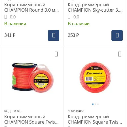
Корд триммерный
Корд триммерный
CHAMPION Round 3.0 мм
CHAMPION Sky-cutter 3.0
х 25 м (круглый) (C5012)
мм х 12 м (витой
0.0
0.0
квадрат)
В наличии
В наличии
341
₽
253
₽
КОД:
10061
КОД:
10062
Корд триммерный
Корд триммерный
CHAMPION Square Twist
CHAMPION Square Twist