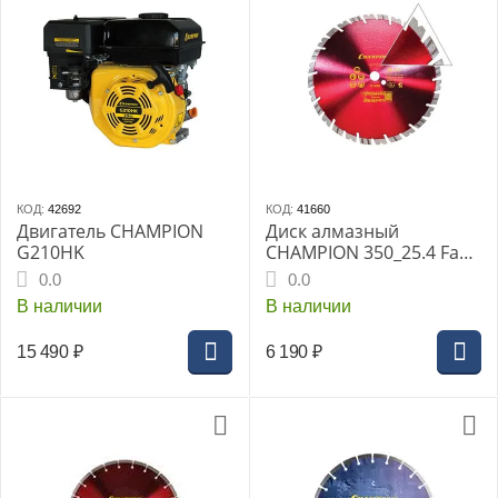
КОД:
42692
КОД:
41660
Двигатель CHAMPION
Диск алмазный
G210HK
CHAMPION 350_25.4 Fast
Gripper
0.0
0.0
В наличии
В наличии
15 490
₽
6 190
₽