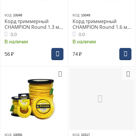
КОД:
10048
КОД:
10049
Корд триммерный
Корд триммерный
CHAMPION Round 1.3 мм
CHAMPION Round 1.6 мм
х15 м (круглый) (C5062)
х 15 м (круглый) (C5001)
0.0
0.0
В наличии
В наличии
56
₽
74
₽
КОД:
10056
КОД:
10117