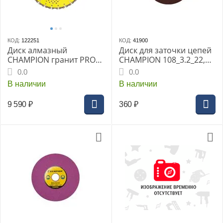
КОД:
122251
КОД:
41900
Диск алмазный
Диск для заточки цепей
CHAMPION гранит PRO
CHAMPION 108_3.2_22,2
350/25,4/10 Laser
для станка C2000
0.0
0.0
Granitek (гранит
(3/8PM", 0.325", 1/4)
В наличии
В наличии
твёрдый)
C2030
9 590
₽
360
₽