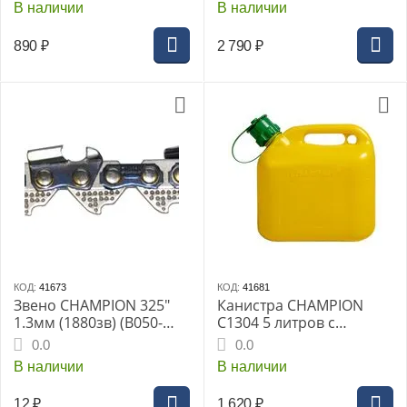
В наличии
В наличии
890
₽
2 790
₽
КОД:
41673
КОД:
41681
Звено CHAMPION 325"
Канистра CHAMPION
1.3мм (1880зв) (B050-
C1304 5 литров с
BPPRO)
защитой от перелива
0.0
0.0
В наличии
В наличии
12
₽
1 620
₽