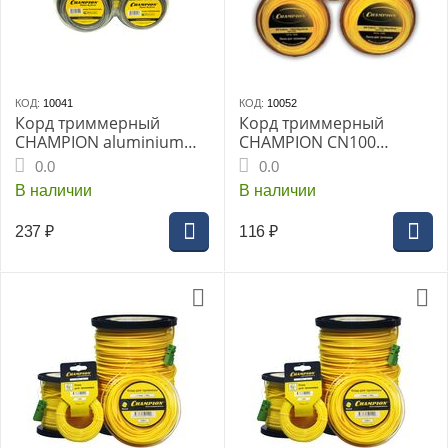
КОД:
10041
КОД:
10052
Корд триммерный
Корд триммерный
CHAMPION aluminium
CHAMPION CN100
2.7 мм, 15 м, круглый
(C5004)
0.0
0.0
В наличии
В наличии
237
₽
116
₽