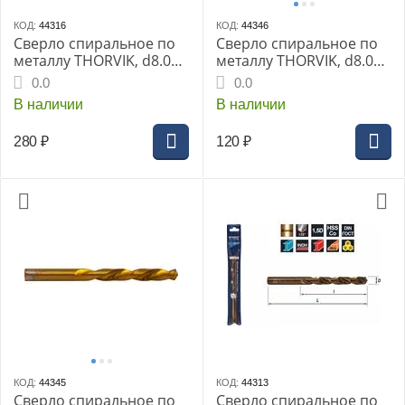
КОД:
44316
КОД:
44346
Сверло спиральное по
Сверло спиральное по
металлу THORVIK, d8.0
металлу THORVIK, d8.0
мм HSS Co в ПВХ упак.,
мм, HSS TiN в блистере,
0.0
0.0
TDB080K5
TDB080NTB
В наличии
В наличии
280
₽
120
₽
КОД:
44345
КОД:
44313
Сверло спиральное по
Сверло спиральное по