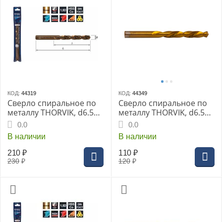
КОД:
44319
КОД:
44349
Сверло спиральное по
Сверло спиральное по
металлу THORVIK, d6.5
металлу THORVIK, d6.5
мм HSS Co в ПВХ упак.,
мм, HSS TiN в блистере,
0.0
0.0
TDB065K5
TDB065NTB
В наличии
В наличии
210
₽
110
₽
230
₽
120
₽