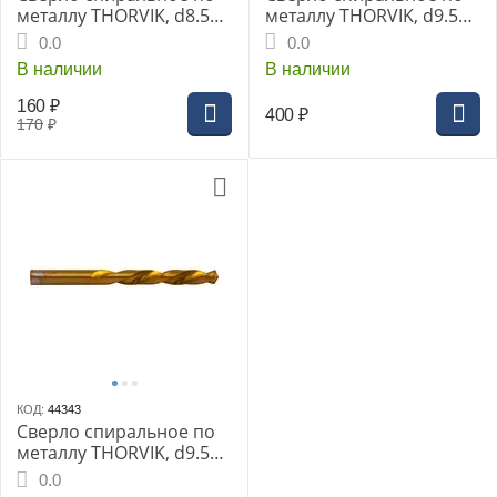
металлу THORVIK, d8.5
металлу THORVIK, d9.5
мм, HSS TiN в блистере,
мм HSS Co в ПВХ упак.,
0.0
0.0
TDB085NTB
TDB095K5
В наличии
В наличии
160
₽
400
₽
170
₽
КОД:
44343
Сверло спиральное по
металлу THORVIK, d9.5
мм, HSS TiN в блистере,
0.0
TDB095NTB