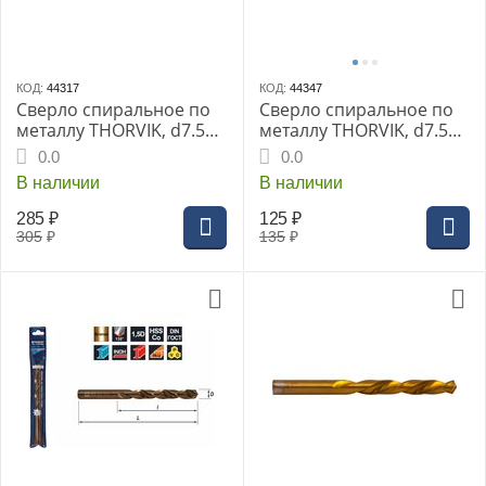
КОД:
44317
КОД:
44347
Сверло спиральное по
Сверло спиральное по
металлу THORVIK, d7.5
металлу THORVIK, d7.5
мм HSS Co в ПВХ упак.,
мм, HSS TiN в блистере,
0.0
0.0
TDB075K5
TDB075NTB
В наличии
В наличии
285
₽
125
₽
305
₽
135
₽