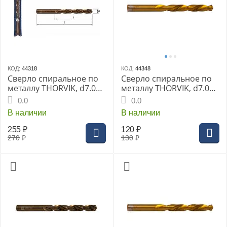
КОД:
44318
КОД:
44348
Сверло спиральное по
Сверло спиральное по
металлу THORVIK, d7.0
металлу THORVIK, d7.0
мм HSS Co в ПВХ упак.,
мм, HSS TiN в блистере,
0.0
0.0
TDB070K5
TDB070NTB
В наличии
В наличии
255
₽
120
₽
270
₽
130
₽