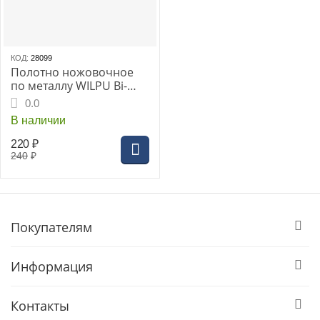
КОД:
28099
Полотно ножовочное
по металлу WILPU Bi-
metall 300мм сред.зуб 24
0.0
(37235 00001)
В наличии
220
₽
240
₽
Покупателям
Информация
Контакты