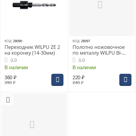
КОД:
28090
КОД:
28097
Переходник WILPU ZE 2
Полотно ножовочное
на коронку (14-30мм)
по металлу WILPU Bi-
metall 300мм крупн.зуб
0.0
0.0
18 (37234 00001)
В наличии
В наличии
360
₽
220
₽
390
₽
240
₽