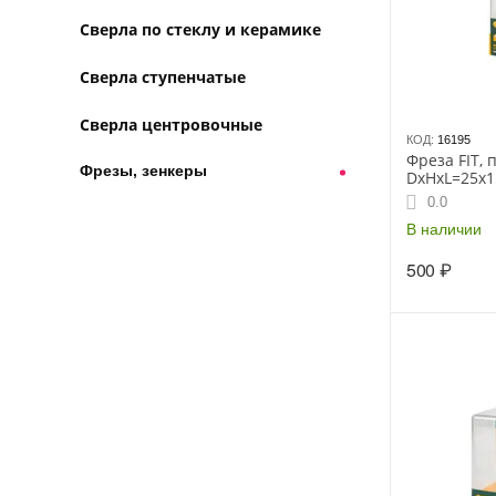
Сверла по стеклу и керамике
Сверла ступенчатые
Сверла центровочные
КОД:
16195
Фреза FIT,
Фрезы, зенкеры
DxHxL=25х1
081525
0.0
В наличии
500
₽