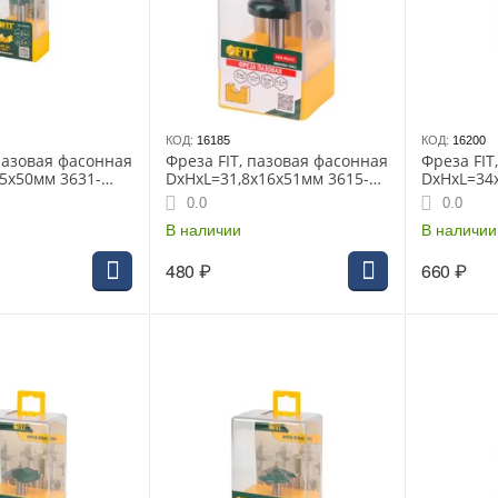
КОД:
16185
КОД:
16200
 пазовая фасонная
Фреза FIT, пазовая фасонная
Фреза FIT
5х50мм 3631-
DxHxL=31,8х16х51мм 3615-
DxHxL=34
081632
081434
0.0
0.0
В наличии
В наличии
480
₽
660
₽