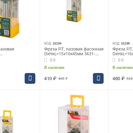
КОД:
16194
КОД:
16198
пазовая
Фреза FIT, пазовая фасонная
Фреза FIT
DxHxL=15х10х45мм 3631-
DxHxL=16
2х66,2мм 3623-
081015
080816
0.0
0.0
В наличии
В наличии
410
₽
460
₽
420
₽
510