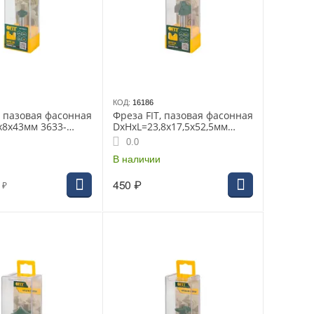
КОД:
16186
, пазовая фасонная
Фреза FIT, пазовая фасонная
х8х43мм 3633-
DxHxL=23,8х17,5х52,5мм
3615-081724
0.0
В наличии
450
₽
₽