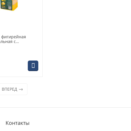
, фигирейная
альная с
иком
12х56,5мм 3630-
ВПЕРЕД
Контакты