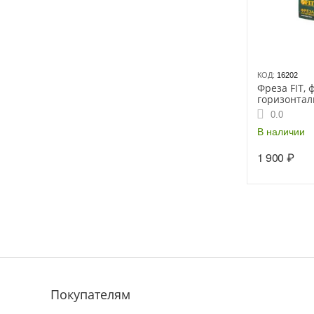
КОД:
16202
Фреза FIT,
горизонтал
DxHxL=40х5
0.0
080540
В наличии
1 900
₽
Покупателям