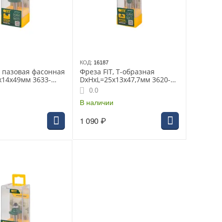
КОД:
16187
, пазовая фасонная
Фреза FIT, Т-образная
х14х49мм 3633-
DxHxL=25х13х47,7мм 3620-
081325
0.0
В наличии
1 090
₽