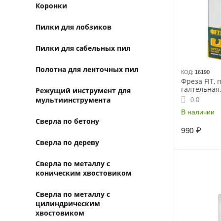
Коронки
Пилки для лобзиков
Пилки для сабельных пил
Полотна для ленточных пил
КОД:
16190
Фреза FIT, 
галтельная
Режущий инструмент для
DxHxL=24х2
мультиинструмента
0.0
082224
В наличии
Сверла по бетону
990
₽
Сверла по дереву
Сверла по металлу с
коническим хвостовиком
Сверла по металлу с
цилиндрическим
хвостовиком