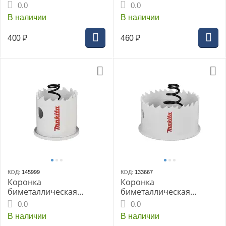
MAKITA BiM 19x20 для
MAKITA BiM 20x20 для
0.0
0.0
листового металла
листового металла, (B-
В наличии
В наличии
29701)
400
₽
460
₽
КОД:
145999
КОД:
133667
Коронка
Коронка
биметаллическая
биметаллическая
MAKITA BiM 29x20 для
MAKITA BiM 51x20 для
0.0
0.0
листового металла
листового металла, (B-
В наличии
В наличии
29854)