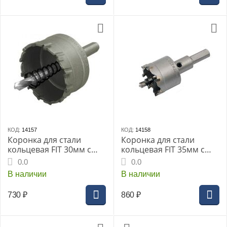
КОД:
14157
КОД:
14158
Коронка для стали
Коронка для стали
кольцевая FIT 30мм с
кольцевая FIT 35мм с
карбидными вставками
карбидными вставками
0.0
0.0
Профи
Профи
В наличии
В наличии
730
₽
860
₽