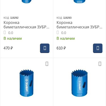
КОД:
119292
КОД:
119293
Коронка
Коронка
биметаллическая ЗУБР,
биметаллическая ЗУБР,
d-20мм, глубина
d-29мм, глубина
0.0
0.0
сверления до38 мм,
сверления до 38 мм,
В наличии
В наличии
(29531-020_Z01)
(29531-029_Z01)
470
₽
610
₽