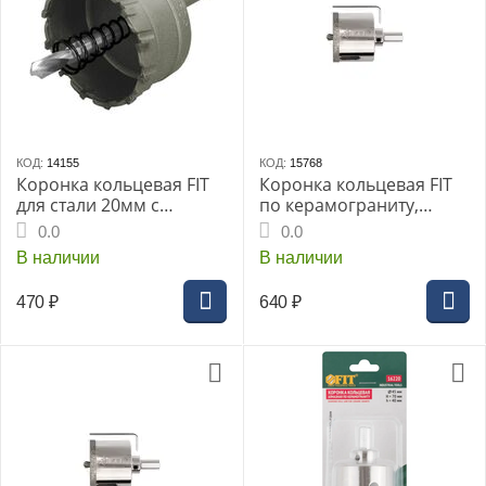
КОД:
14155
КОД:
15768
Коронка кольцевая FIT
Коронка кольцевая FIT
для стали 20мм с
по керамограниту,
карбидными вставками
камню и кафелю
0.0
0.0
Профи (36820i)
алмазная с центров.
В наличии
В наличии
сверлом 20х67 мм
470
₽
640
₽