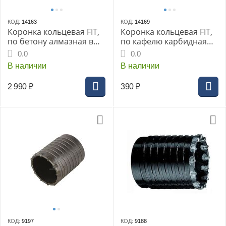
КОД:
14163
КОД:
14169
Коронка кольцевая FIT,
Коронка кольцевая FIT,
по бетону алмазная в
по кафелю карбидная
сборе 68мм
25мм 51мм
0.0
0.0
В наличии
В наличии
2 990
₽
390
₽
КОД:
9197
КОД:
9188