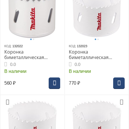
КОД:
132022
КОД:
132023
Коронка
Коронка
биметаллическая
биметаллическая
MAKITA BI-M 54мм (D-
MAKITA BI-M 57мм (D-
0.0
0.0
24876)
17099)
В наличии
В наличии
560
₽
770
₽