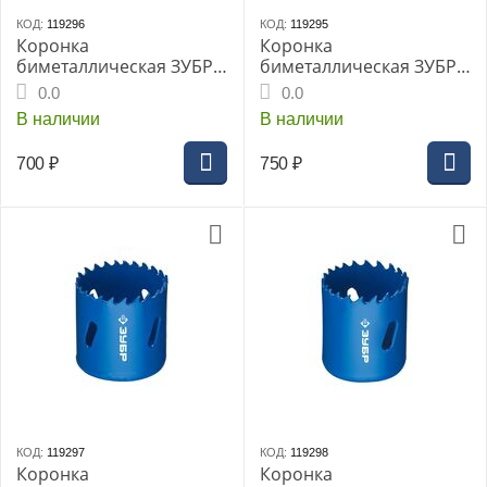
КОД:
119296
КОД:
119295
Коронка
Коронка
биметаллическая ЗУБР,
биметаллическая ЗУБР,
d-35мм, глубина
d-38мм, глубина
0.0
0.0
сверления до 38 мм,
сверления до 38 мм,
В наличии
В наличии
(29531-035_Z01)
(29531-038_Z01)
700
₽
750
₽
КОД:
119297
КОД:
119298
Коронка
Коронка