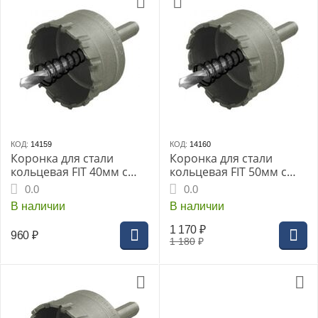
КОД:
14159
КОД:
14160
Коронка для стали
Коронка для стали
кольцевая FIT 40мм с
кольцевая FIT 50мм с
карбидными вставками
карбидными вставками
0.0
0.0
Профи
Профи
В наличии
В наличии
1 170
₽
960
₽
1 180
₽