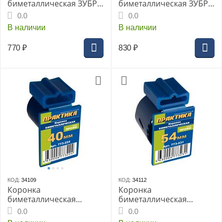
биметаллическая ЗУБР,
биметаллическая ЗУБР,
d-40мм, глубина
d-44мм, глубина
0.0
0.0
сверления до 38 мм,
сверления до 38 мм,
В наличии
В наличии
(29531-040_Z01)
(29531-044_Z01)
770
₽
830
₽
КОД:
34109
КОД:
34112
Коронка
Коронка
биметаллическая
биметаллическая
ПРАКТИКА 40мм (773-
ПРАКТИКА 54мм (773-
0.0
0.0
224)
231)