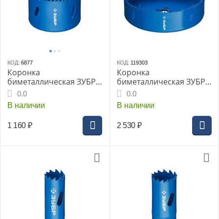
КОД:
6877
КОД:
119303
Коронка
Коронка
биметаллическая ЗУБР
биметаллическая ЗУБР,
быстрорежущая сталь,
d-152мм, глубина
0.0
0.0
64мм
сверления до 38 мм,
В наличии
В наличии
(29531-152_Z01)
1 160
₽
2 530
₽