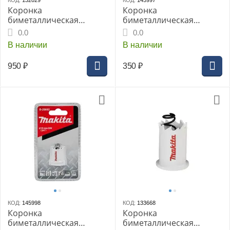
КОД:
132029
КОД:
145997
Коронка
Коронка
биметаллическая
биметаллическая
MAKITA BI-M 83мм (D-
MAKITA BiM 16x20 для
0.0
0.0
17120)
листового металла
В наличии
В наличии
950
₽
350
₽
КОД:
145998
КОД:
133668
Коронка
Коронка
биметаллическая
биметаллическая