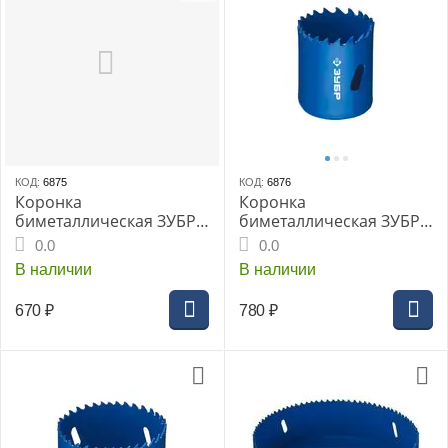
КОД:
6875
КОД:
6876
Коронка
Коронка
биметаллическая ЗУБР
биметаллическая ЗУБР
быстрорежущая сталь,
быстрорежущая сталь,
0.0
0.0
32мм
41мм
В наличии
В наличии
670
₽
780
₽