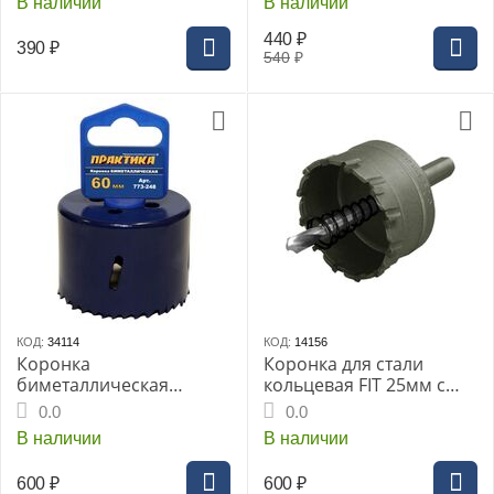
В наличии
В наличии
440
₽
390
₽
540
₽
КОД:
34114
КОД:
14156
Коронка
Коронка для стали
биметаллическая
кольцевая FIT 25мм с
ПРАКТИКА 60мм (773-
карбидными вставками
0.0
0.0
248)
Профи
В наличии
В наличии
600
₽
600
₽