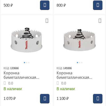
500
₽
800
₽
КОД:
133666
КОД:
145996
Коронка
Коронка
биметаллическая
биметаллическая
MAKITA BiM 64x20 для
MAKITA BiM 76x20 для
0.0
0.0
листового металла (B-
листового металла
В наличии
В наличии
29898)
1 070
₽
1 100
₽