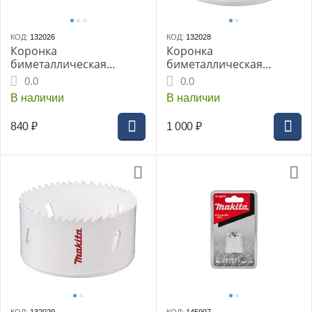
КОД:
132026
КОД:
132028
Коронка
Коронка
биметаллическая
биметаллическая
MAKITA BI-M 65мм (D-
MAKITA BI-M 76мм (D-
0.0
0.0
24882)
17114)
В наличии
В наличии
840
₽
1 000
₽