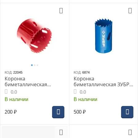
КОД:
22045
КОД:
6874
Коронка
Коронка
биметаллическая
биметаллическая ЗУБР
MATRIX 51 мм (72451ми)
быстрорежущая сталь,
0.0
0.0
22мм
В наличии
В наличии
200
₽
500
₽