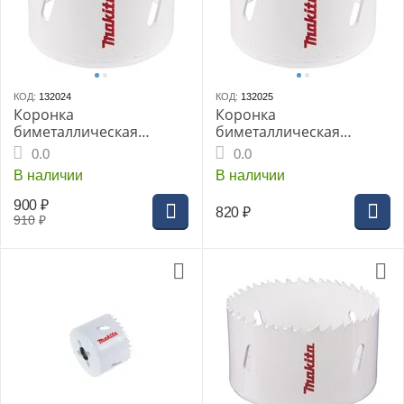
КОД:
132024
КОД:
132025
Коронка
Коронка
биметаллическая
биметаллическая
MAKITA BI-M 60мм (D-
MAKITA BI-M 64мм (D-
0.0
0.0
25688)
30140)
В наличии
В наличии
900
₽
820
₽
910
₽