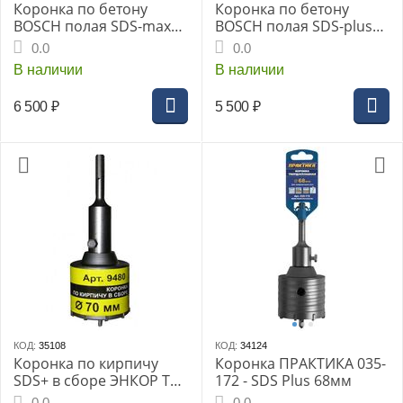
Коронка по бетону
Коронка по бетону
BOSCH полая SDS-max
BOSCH полая SDS-plus
80мм (1.618.550.082)
80мм (2.608.550.065)
0.0
0.0
В наличии
В наличии
6 500
₽
5 500
₽
КОД:
35108
КОД:
34124
Коронка по кирпичу
Коронка ПРАКТИКА 035-
SDS+ в сборе ЭНКОР ТС
172 - SDS Plus 68мм
70х50мм 1/4/24 (9480)
0.0
0.0