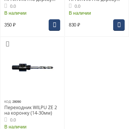
4шт.
8шт.
0.0
0.0
32.35.44.54мм+адаптер
19.22.25.29.38.44.51.64м
В наличии
В наличии
(773-255)
м+2адаптера кейс(773-
262)
350
₽
830
₽
КОД:
28090
Переходник WILPU ZE 2
на коронку (14-30мм)
0.0
В наличии