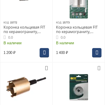
КОД:
15772
КОД:
15773
Коронка кольцевая FIT
Коронка кольцевая FIT
по керамограниту,
по керамограниту,
камню и кафелю
камню и кафелю
0.0
0.0
алмазная с центров.
алмазная с центров.
В наличии
В наличии
сверлом 40х67мм
сверлом 45х67мм
1 200
₽
1 400
₽