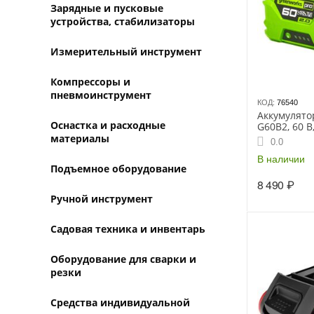
Зарядные и пусковые
устройства, стабилизаторы
Измерительный инструмент
Компрессоры и
пневмоинструмент
КОД:
76540
Аккумулят
Оснастка и расходные
G60B2, 60 В,
время заря
материалы
0.0
-20°С)
В наличии
Подъемное оборудование
8 490
₽
Ручной инструмент
Садовая техника и инвентарь
Оборудование для сварки и
резки
Средства индивидуальной