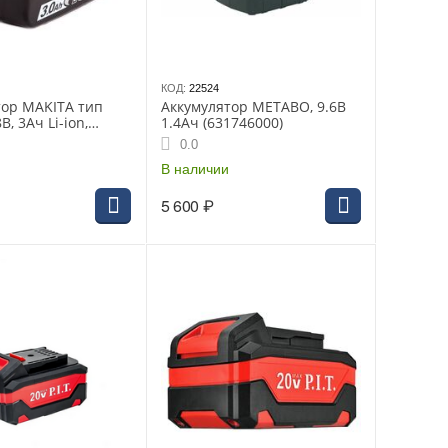
КОД:
22524
тор MAKITA тип
Аккумулятор METABO, 9.6В
В, 3Ач Li-ion,
1.4Ач (631746000)
с индикатором
0.0
В наличии
5 600
₽