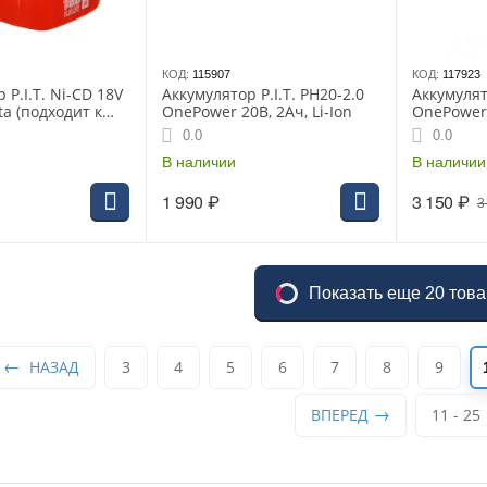
КОД:
115907
КОД:
117923
 P.I.T. Ni-CD 18V
Аккумулятор P.I.T. PH20-2.0
Аккумулято
ta (подходит к
OnePower 20В, 2Ач, Li-Ion
OnePower 
)
0.0
0.0
В наличии
В наличии
1 990
₽
3 150
₽
3
Показать еще 20 тов
НАЗАД
3
4
5
6
7
8
9
ВПЕРЕД
11 - 25