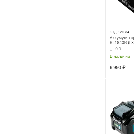
КОД:
121084
Аккумулято
BL1840B (LX
заряда), по
0.0
В наличии
6 990
₽