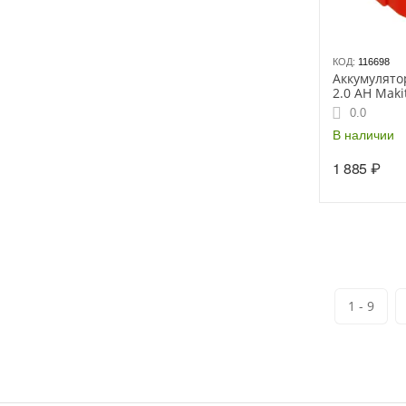
КОД:
116698
Аккумулятор
2.0 AН Maki
6347 DWAE 
0.0
В наличии
1 885
₽
1 - 9