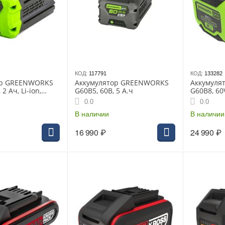
КОД:
117791
КОД:
133282
ор GREENWORKS
Аккумулятор GREENWORKS
Аккумуля
 2 Ач, Li-ion,
G60B5, 60В, 5 А.ч
G60B8, 60
дки 60 мин (до
0.0
0.0
В наличии
В наличии
16 990
₽
24 990
₽