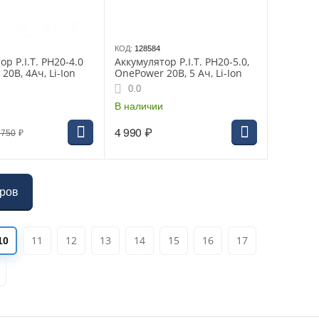
КОД:
128584
р P.I.T. PH20-4.0
Аккумулятор P.I.T. PH20-5.0,
20В, 4Ач, Li-Ion
OnePower 20В, 5 Ач, Li-Ion
0.0
В наличии
4 990
₽
 750
₽
аров
11
12
13
14
15
16
17
10