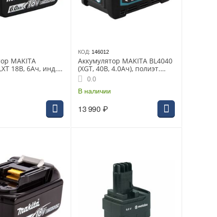
КОД:
146012
тор MAKITA
Аккумулятор MAKITA BL4040
LXT 18В, 6Ач, инд.
(XGT, 40В, 4.0Ач), полиэт.
олиэт. пакет, 1 шт.,
пакет, 1 шт. (632N72-7)
0.0
В наличии
13 990
₽