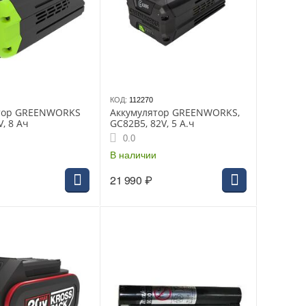
КОД:
112270
тор GREENWORKS
Аккумулятор GREENWORKS,
V, 8 Ач
GC82B5, 82V, 5 А.ч
0.0
В наличии
21 990
₽