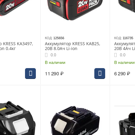
КОД:
125656
КОД:
116735
р KRESS KA3497,
Аккумулятор KRESS KAB25,
Аккумулят
on 0.4кг
20В 8.0Ач Li-ion
20В 4Ач Li
0.0
0.0
В наличии
В наличии
11 290
₽
6 290
₽