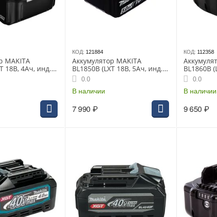
КОД:
121884
КОД:
112358
р MAKITA
Аккумулятор MAKITA
Аккумуля
T 18В, 4Ач, инд.
BL1850B (LXT 18В, 5Ач, инд.
BL1860B (
лиэт.пакет, 1 шт.
заряда), полиэт.пакет
заряда), п
0.0
0.0
632F69-8
В наличии
В наличии
7 990
₽
9 650
₽