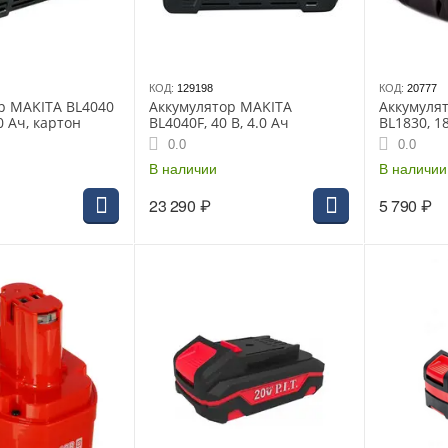
КОД:
129198
КОД:
20777
р MAKITA BL4040
Аккумулятор MAKITA
Аккумуля
0 Ач, картон
BL4040F, 40 В, 4.0 Ач
BL1830, 18
коробка, 
0.0
0.0
В наличии
В наличии
23 290
₽
5 790
₽