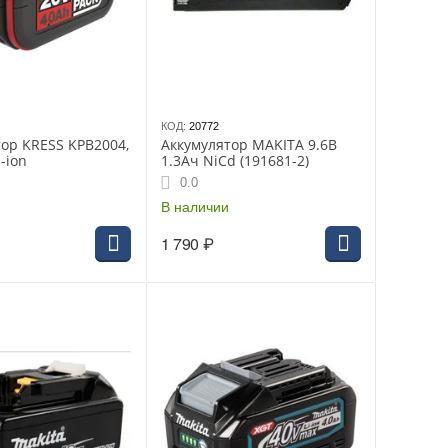
КОД:
20772
ор KRESS KPB2004,
Аккумулятор MAKITA 9.6В
-ion
1.3Ач NiCd (191681-2)
0.0
В наличии
1 790
₽