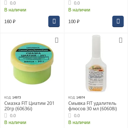
прямоугольные
прямоугольные
0.0
0.0
шир.11,3мм 1000шт
шир.10,6мм 500шт
В наличии
В наличии
(31314i)
(31214i)
160
₽
100
₽
КОД:
14973
КОД:
14974
Смазка FIT Циатим 201
Смывка FIT удалитель
20гр (60636i)
флюсов 30 мл (60608i)
0.0
0.0
В наличии
В наличии