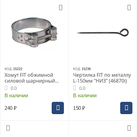
КОД:
15222
КОД:
15236
Хомут FIT обжимной
Чертилка FIT по металлу
силовой шарнирный
L-150мм "НИЗ" (46870i)
нерж.сталь 80-85мм
0.0
0.0
В наличии
В наличии
240
₽
150
₽