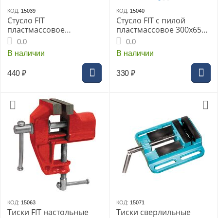
КОД:
15039
КОД:
15040
Стусло FIT
Стусло FIT с пилой
пластмассовое
пластмассовое 300х65
310х120мм 2
мм (41241i)
0.0
0.0
эксцентрика Профи
В наличии
В наличии
(41255i)
440
₽
330
₽
КОД:
15063
КОД:
15071
Тиски FIT настольные
Тиски сверлильные