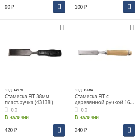
90
₽
100
₽
КОД:
14978
КОД:
15684
Стамеска FIT 38мм
Стамеска FIT с
пласт.ручка (43138i)
деревянной ручкой 16
мм
0.0
0.0
В наличии
В наличии
420
₽
240
₽