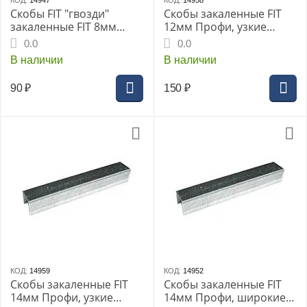
КОД:
14947
КОД:
14958
Скобы FIT "гвозди"
Скобы закаленные FIT
закаленные FIT 8мм
12мм Профи, узкие
Профи, для степлера
прямоугольные
0.0
0.0
1000шт (31238i)
шир.11,3мм 1000шт
В наличии
В наличии
(31312i)
90
₽
150
₽
КОД:
14959
КОД:
14952
Скобы закаленные FIT
Скобы закаленные FIT
14мм Профи, узкие
14мм Профи, широкие