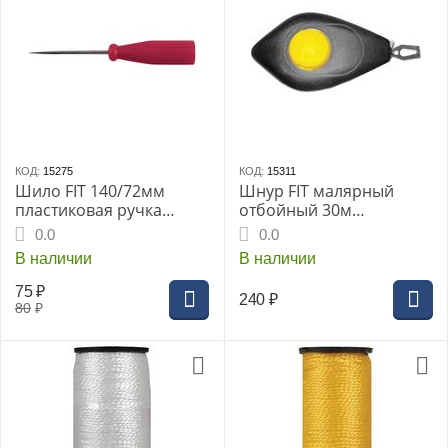
КОД:
15275
КОД:
15311
Шило FIT 140/72мм
Шнур FIT малярный
пластиковая ручка
отбойный 30м
(67405i)
пластиковый ABS корпус
0.0
0.0
(04613i)
В наличии
В наличии
75
₽
240
₽
80
₽