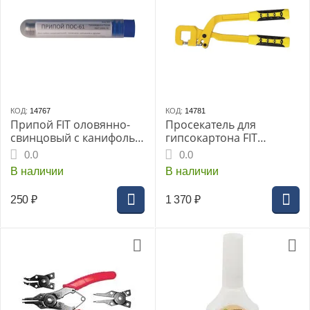
КОД:
14767
КОД:
14781
Припой FIT оловянно-
Просекатель для
свинцовый с канифолью
гипсокартона FIT
ПОС 61 (12гр)(60588i)
усиленный пластиковые
0.0
0.0
прорезиненные ручки
В наличии
В наличии
(15004i)
250
₽
1 370
₽