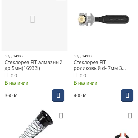
КОД:
14986
КОД:
14993
Стеклорез FIT алмазный
Стеклорез FIT
до 5мм(16932i)
роликовый d- 7мм 3
ролика, стекло до
0.0
0.0
10мм(16927i)
В наличии
В наличии
360
₽
400
₽