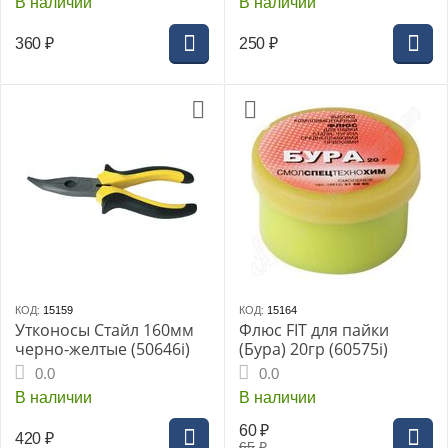
В наличии
В наличии
360
₽
250
₽
КОД:
15159
КОД:
15164
Утконосы Стайл 160мм
Флюс FIT для пайки
черно-желтые (50646i)
(Бура) 20гр (60575i)
0.0
0.0
В наличии
В наличии
60
₽
420
₽
65
₽