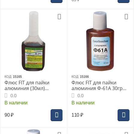
КОД:
15165
КОД:
15166
Флюс FIT для пайки
Флюс FIT для пайки
алюминия (30мл)
алюминия Ф-61А 30гр
(60578i)
(60579i)
0.0
0.0
В наличии
В наличии
90
₽
110
₽