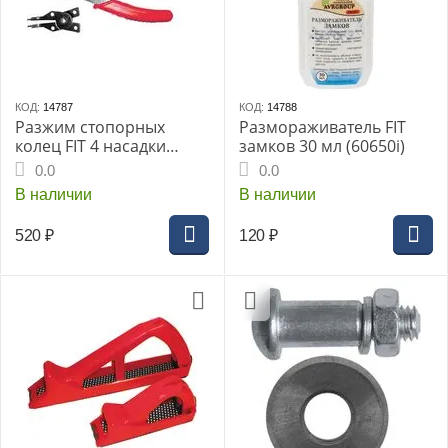
КОД:
14787
КОД:
14788
Разжим стопорных
Размораживатель FIT
колец FIT 4 насадки
замков 30 мл (60650i)
(64744i)
0.0
0.0
В наличии
В наличии
520
₽
120
₽