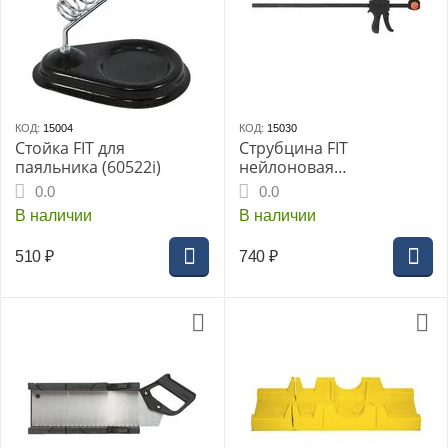
КОД:
15004
КОД:
15030
Стойка FIT для
Струбцина FIT
паяльника (60522i)
нейлоновая
пистолетная
0.0
0.0
300х495х60мм
В наличии
В наличии
510
₽
740
₽