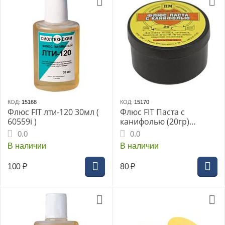
КОД:
15168
КОД:
15170
Флюс FIT лти-120 30мл (
Флюс FIT Паста с
60559i )
канифолью (20гр)
(60552i)
0.0
0.0
В наличии
В наличии
100
₽
80
₽