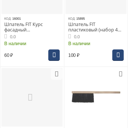
КОД:
16001
КОД:
15895
Шпатель FIT Курс
Шпатель FIT
фасадный
пластиковый (набор 4
нержавеющий 60мм
шт)("Япончик")
0.0
0.0
(06485i)
50/80/100/120 мм
В наличии
В наличии
60
₽
100
₽