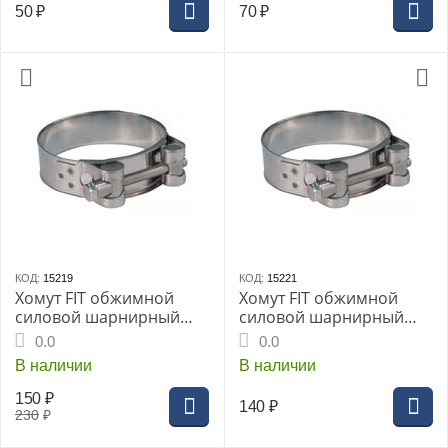
50
₽
70
₽
КОД:
15219
КОД:
15221
Хомут FIT обжимной
Хомут FIT обжимной
силовой шарнирный
силовой шарнирный
нерж.сталь 20-22мм
нерж.сталь 64-67мм
0.0
0.0
В наличии
В наличии
150
₽
140
₽
230
₽