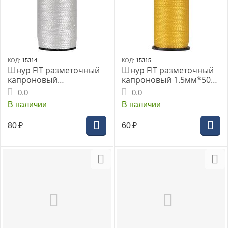
КОД:
15314
КОД:
15315
Шнур FIT разметочный
Шнур FIT разметочный
капроновый
капроновый 1.5мм*50м
1.5мм*100м белый
желтый
0.0
0.0
В наличии
В наличии
80
₽
60
₽