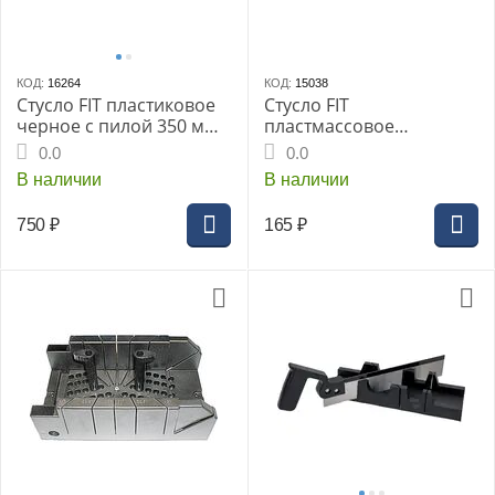
КОД:
16264
КОД:
15038
Стусло FIT пластиковое
Стусло FIT
черное с пилой 350 мм
пластмассовое
(41265i)
300х65мм без пилы
0.0
0.0
(41250i)
В наличии
В наличии
750
₽
165
₽