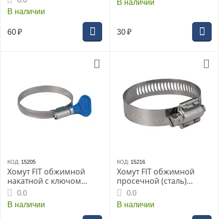
В наличии
В наличии
60
₽
30
₽
КОД:
15205
КОД:
15216
Хомут FIT обжимной
Хомут FIT обжимной
накатной с ключом
просечной (сталь)
ширина 9мм нерж.сталь
ширина 12,7мм 40-64мм
0.0
0.0
80-100мм (99364т)
(99313т)
В наличии
В наличии