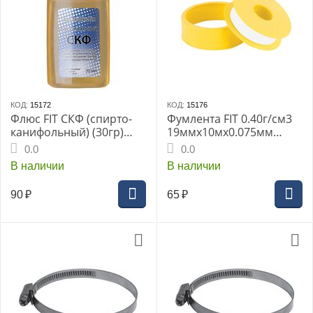
КОД:
15172
КОД:
15176
Флюс FIT СКФ (спирто-
Фумлента FIT 0.40г/см3
канифольный) (30гр)
19ммх10мх0.075мм
(60557i)
(70694i)
0.0
0.0
В наличии
В наличии
90
₽
65
₽