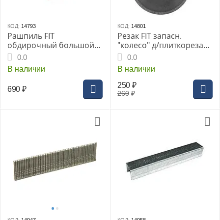
КОД:
14793
КОД:
14801
Рашпиль FIT
Резак FIT запасн.
обдирочный большой
"колесо" д/плиткореза
255мм (пластик) (15124i)
16х6х3мм (16841i)
0.0
0.0
В наличии
В наличии
250
₽
690
₽
260
₽