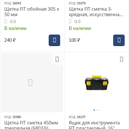
КОД:
16043
КОД:
15379
Щетка FIT обойная 305 x
Щетка FIT сметка 3-
50 мм
хрядная, искусственная
щетина, деревянная
0.0
0.0
ручка 340 мм (68030i)
В наличии
В наличии
240
₽
100
₽
КОД:
15380
КОД:
16137
Щетка FIT сметка 450мм
Ящик для инструмента
трехрядная (68033i)
FIT пластиковый, 16"