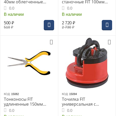
40мм облегченные
станочные FIT 100мм
(59404i)
эксцентриковые (59811i)
0.0
0.0
В наличии
В наличии
500
₽
2 720
₽
510
₽
2 730
₽
КОД:
15082
КОД:
15094
Тонконосы FIT
Точилка FIT
удлиненные 150мм
универсальная с
(51636i)
вакуумной присоской
0.0
0.0
60х43мм