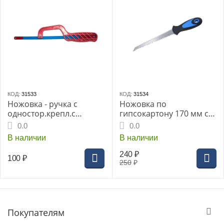
КОД:
31533
КОД:
31534
Ножовка - ручка с
Ножовка по
одностор.крепл.с
гипсокартону 170 мм с
биметалл.пилкой 300мм
двухсторонним зубом
0.0
0.0
(JT1602309)
(JT1602310)
В наличии
В наличии
240
₽
100
₽
250
₽
Покупателям