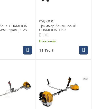
КОД:
42736
бенз. CHAMPION
Триммер бензиновый
ъемн.прям., 1.25
CHAMPION T252
м3, 7.2 кг,
0.0
55/25.4, U-ручка,
т
В наличии
11 190
₽