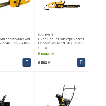
КОД:
109976
ная электрическая
Пила цепная электрическая
324N-18", 2.4кВт,
CHAMPION 418N-16 (1.8 кВт,
16")
0.0
В наличии
6 590
₽