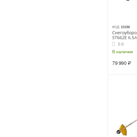
КОД:
10186
Снегоубор
ST662E 6.5л
5F/2Rколеса
0.0
эл.стартер,
рук
В наличии
79 990
₽