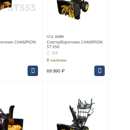
КОД:
10184
рочник CHAMPION
Снегоуборочник CHAMPION
ST 656
0.0
В наличии
68 990
₽