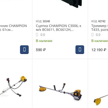
КОД:
10140
КОД:
42742
очник CHAMPION
Сцепка CHAMPION C3006, к
Триммер 
с 61см
м/к BC6611, BC6612H,
T433, раз
 3.6л 80.5кг
BC6712, BC7712
кВт, 42.7 с
0.0
0.0
 фары, обогрев
HT21+40/2
В наличии
легк. стар
В наличии
590
₽
12 190
₽