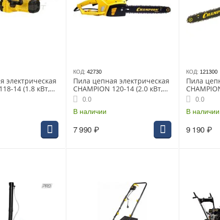
КОД:
42730
КОД:
121300
я электрическая
Пила цепная электрическая
Пила цеп
8-14 (1.8 кВт,
CHAMPION 120-14 (2.0 кВт,
CHAMPION 
14")
18"
0.0
0.0
В наличии
В наличии
7 990
₽
9 190
₽