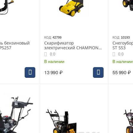
КОД:
42799
КОД:
10193
ль бензиновый
Скарификатор
Снегоубо
PS257
электрический CHAMPION
ST 553
ESC1532, 1,5 кВт
0.0
0.0
В наличии
В наличии
13 990
₽
55 990
₽