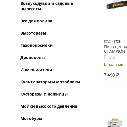
Воздуходувки и садовые
пылесосы
Все для полива
Высоторезы
КОД:
42729
Газонокосилки
Пила цепна
CHAMPION 11
14")
Дровоколы
0.0
В наличии
Измельчители
7 490
₽
Культиваторы и мотоблоки
Кусторезы и ножницы
Мойки высокого давления
Мотобуры