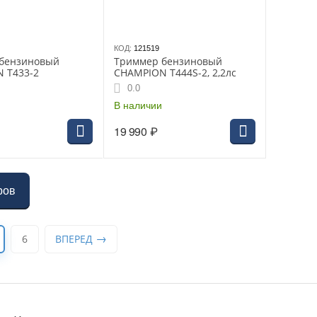
КОД:
121519
бензиновый
Триммер бензиновый
 T433-2
CHAMPION T444S-2, 2,2лс
0.0
В наличии
19 990
₽
ров
6
ВПЕРЕД