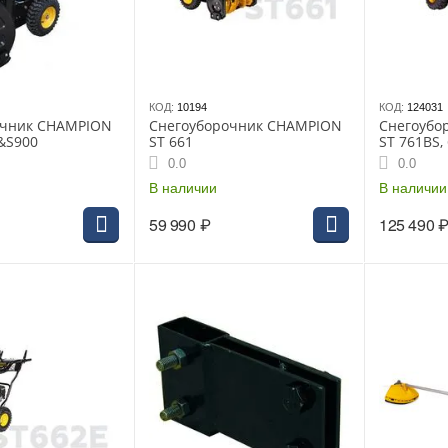
КОД:
10194
КОД:
124031
очник CHAMPION
Снегоуборочник CHAMPION
Снегоубо
B&S900
ST 661
ST 761BS, 
6F/2R коле
0.0
0.0
эл.старте
В наличии
рук
В наличии
59 990
₽
125 490