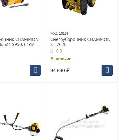
КОД:
10187
рочник CHAMPION
Снегоуборочник CHAMPION
6.5лс S950, 61см,
ST 762E
са, 3л, 78.5кг,
0.0
р, фара, обогрев
В наличии
₽
94 990
₽