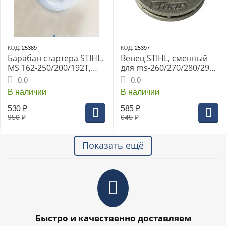
КОД:
25389
КОД:
25397
Барабан стартера STIHL,
Венец STIHL, сменный
MS 162-250/200/192Т,
для ms-260/270/280/290
ВТ45, HS45, BG45/55
325" 8z (0000-642-1234)
0.0
0.0
В наличии
В наличии
530
₽
585
₽
950
₽
645
₽
Показать ещё
Быстро и качественно доставляем