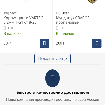
КОД:
16723
КОД:
46331
Корпус цанги VARTEG
Мундштук СВАРОГ
3,2мм TIG17/18/26
пропановый
(701.0197/ТЕ0001-32)
внутренний №1
0.0
0.0
(РЗП-02М РЗП-02М-У
В наличии
В наличии
РЗП-22-Р РЗП-22Р-У)
80
₽
200
₽
Показать ещё
Быстро и качественно доставляем
Наша компания производит доставку по всей России