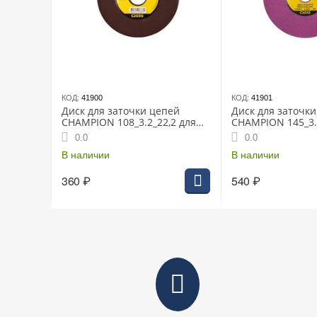
КОД:
41900
КОД:
41901
Диск для заточки цепей
Диск для заточк
CHAMPION 108_3.2_22,2 для
CHAMPION 145_3.
станка C2000 (3/8PM", 0.325",
станка C2001 (3/8
0.0
0.0
1/4) C2030
1/4) C2032
В наличии
В наличии
360
₽
540
₽