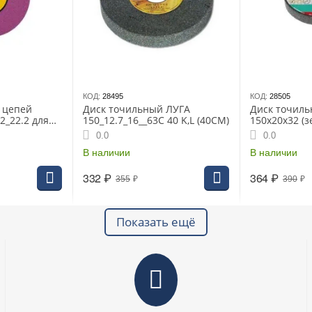
КОД:
28495
КОД:
28505
и цепей
Диск точильный ЛУГА
Диск точил
2_22.2 для
150_12.7_16__63С 40 K,L (40СМ)
150х20х32 (з
PM", 0.325",
0.0
0.0
В наличии
В наличии
332
₽
364
₽
355
₽
390
₽
Показать ещё