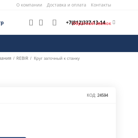
О компании
Доставка и оплата
Контакты
+7(812)337-13-14
тр
Обратный звонок
вания
REBIR
/
/
Круг заточный к станку
КОД:
24594