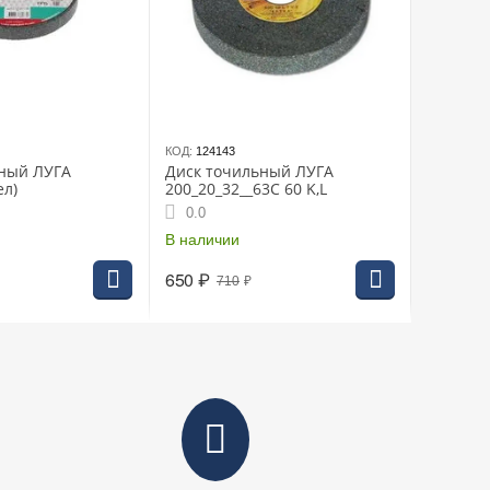
КОД:
124143
ьный ЛУГА
Диск точильный ЛУГА
ел)
200_20_32__63С 60 K,L
0.0
В наличии
650
₽
710
₽