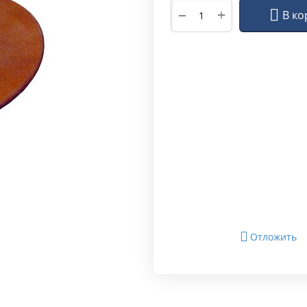
+
−
В ко
Отложить