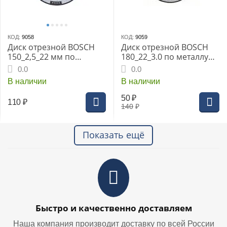
КОД:
9058
КОД:
9059
Диск отрезной BOSCH
Диск отрезной BOSCH
150_2,5_22 мм по
180_22_3.0 по металлу
металлу
(2608600321)
0.0
0.0
В наличии
В наличии
50
₽
110
₽
140
₽
Показать ещё
Быстро и качественно доставляем
Наша компания производит доставку по всей России