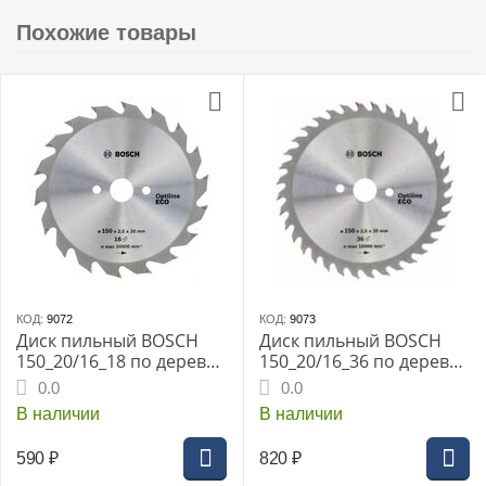
Похожие товары
КОД:
9072
КОД:
9073
Диск пильный BOSCH
Диск пильный BOSCH
150_20/16_18 по дереву
150_20/16_36 по дереву
OPTILINE ECO
OPTILINE ECO
0.0
0.0
(2608641783)
(2608641784)
В наличии
В наличии
590
₽
820
₽