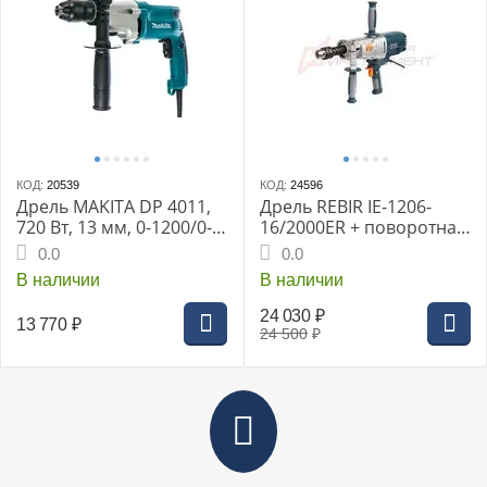
КОД:
20539
КОД:
24596
Дрель MAKITA DP 4011,
Дрель REBIR IE-1206-
720 Вт, 13 мм, 0-1200/0-
16/2000ER + поворотная
2900 об/мин, БЗП, 2.2 кг
ручка
0.0
0.0
В наличии
В наличии
24 030
₽
13 770
₽
24 500
₽