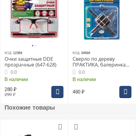
КОД:
12369
КОД:
34569
Очки защитные DDE
Сверло по дереву
прозрачные (647-628)
ПРАКТИКА, балеринка
30-120мм (блистер) (032-
0.0
0.0
621) Мастер
В наличии
В наличии
280
₽
460
₽
290
₽
Похожие товары