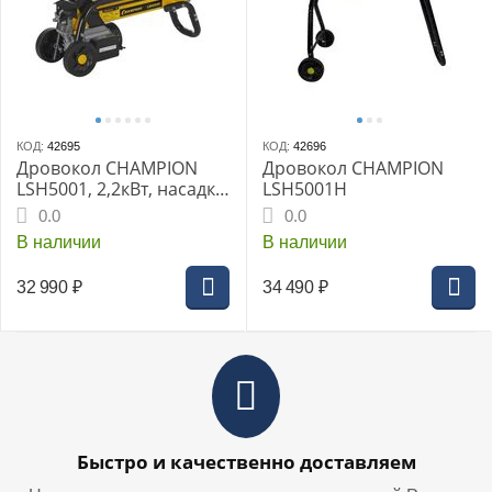
КОД:
42695
КОД:
42696
Дровокол CHAMPION
Дровокол CHAMPION
LSH5001, 2,2кВт, насадка
LSH5001H
для колки дров на 4
0.0
0.0
части
В наличии
В наличии
32 990
₽
34 490
₽
Быстро и качественно доставляем