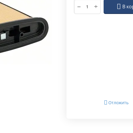
+
−
В ко
Отложить