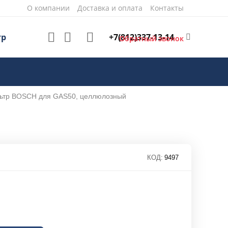
О компании
Доставка и оплата
Контакты
+7(812)337-13-14
тр
Обратный звонок
ьтр BOSCH для GAS50, целлюлозный
КОД:
9497