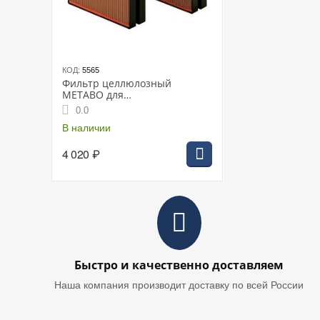
КОД:
5565
Фильтр целлюлозный
METABO для
ASR2025/ASR2050/SHR2050, 2
0.0
шт.
В наличии
4 020
₽
Быстро и качественно доставляем
Наша компания производит доставку по всей России