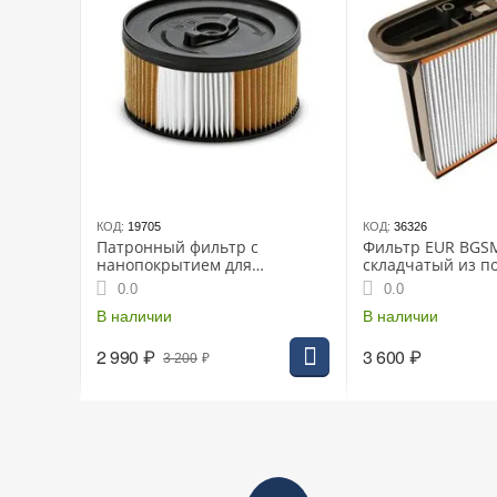
КОД:
19705
КОД:
36326
Патронный фильтр с
Фильтр EUR BGS
нанопокрытием для
складчатый из п
пылесосов WD 4.xxx/5.xxx,
для пылесоса BO
0.0
0.0
Karcher
В наличии
В наличии
2 990
₽
3 600
₽
3 200
₽