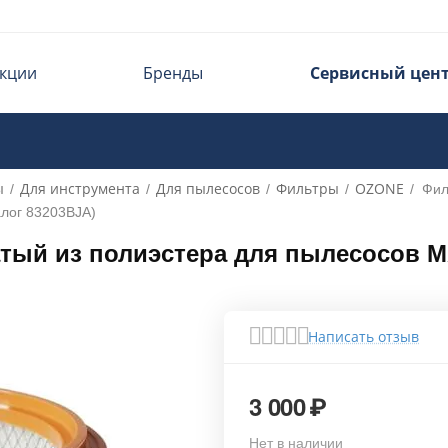
кции
Бренды
Сервисный цен
ы
Для инструмента
Для пылесосов
Фильтры
OZONE
/
/
/
/
/
Фил
алог 83203BJA)
ый из полиэстера для пылесосов MA
Написать отзыв
3 000
₽
Нет в наличии