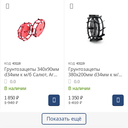
КОД:
43118
КОД:
43119
Грунтозацепы 340х90мм
Грунтозацепы
d34мм к м/б Салют, Агат,
380х200мм d34мм к м/б
Фаворит
Салют, Агат, Фаворит
0.0
0.0
В наличии
В наличии
1 850
₽
1 350
₽
1 940
₽
1 410
₽
Показать ещё